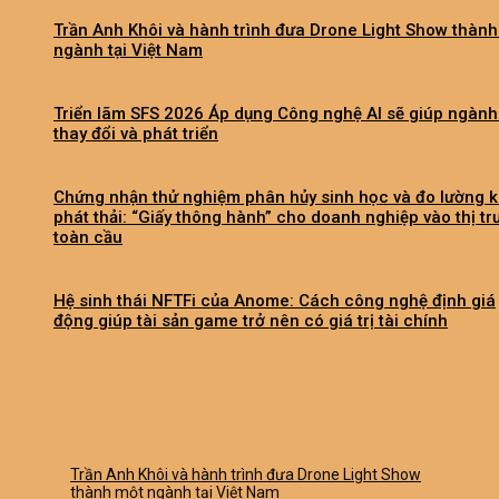
Trần Anh Khôi và hành trình đưa Drone Light Show thàn
ngành tại Việt Nam
Triển lãm SFS 2026 Áp dụng Công nghệ AI sẽ giúp ngành
thay đổi và phát triển
Chứng nhận thử nghiệm phân hủy sinh học và đo lường k
phát thải: “Giấy thông hành” cho doanh nghiệp vào thị t
toàn cầu
Hệ sinh thái NFTFi của Anome: Cách công nghệ định giá
động giúp tài sản game trở nên có giá trị tài chính
Trần Anh Khôi và hành trình đưa Drone Light Show
thành một ngành tại Việt Nam