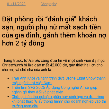
01/11/2023
Công nghệ
Đặt phòng rồi “đánh giá” khách
sạn, người phụ nữ mất sạch tiền
của gia đình, gánh thêm khoản nợ
hơn 2 tỷ đồng
Tháng trước, tờ
Herald
cũng
đưa tin về một sinh viên đại học
Christchurch
bị lừa đảo mất 42.000 đô, gây thiệt hại lớn cho
cha mẹ và chủ nhà của anh ta.
Trần Anh Khôi và hành trình đưa Drone Light Show thành
một ngành tại Việt Nam
Triển lãm SFS 2026 Áp dụng Công nghệ AI sẽ giúp
ngành gỗ thay đổi và phát triển
Chứng nhận thử nghiệm phân hủy sinh học và đo lường
khí phát thải: “Giấy thông hành” cho doanh nghiệp vào thị
trường toàn cầu