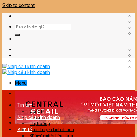
Skip to content
Menu
Tin tức
Quốc tế
Nhịp cầu kinh doanh
Thời sự
Thị trường
Kinh tế
Câu chuyện kinh doanh
Bảo vệ người tiêu dùng
Khởi nghiệp