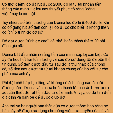
Có thời điểm, cô đã rút được 2000 đô la từ tài khoản tiền
thắng của mình – điều này thuyết phục cô rằng “công
việc” này là có thật.
Tuy nhiên, số tiền thưởng của Donna lúc đó là 8.400 đô la. Khi
cô cố gắng rút số tiền còn lại, cô được cho biết là không thể vì
cô “chỉ ở trình độ cơ sở”.
Để đạt được “trình độ cao”, cô phải hoàn thành thêm 20 bài
đánh giá nữa.
Donna bắt đầu nhận ra rằng tiền của mình sắp bị cạn kiệt. Cô
ấy đã tiêu hết hai tuần lương và sau đó sử dụng tối đa bốn thẻ
tín dụng. Số tiền được đầu tư sau đó là thu nhập của chồng
cô, số tiền này được rút từ tài khoản chung của họ với sự cho
phép của anh ấy.
Phí đặt chỗ tiếp tục tăng và không có ánh sáng nào ở cuối
đường hầm. Donna vẫn chưa hoàn thành tất cả các bước xem
xét cần thiết để rút tiền đầu tư của mình. Vì vậy, cô đã tìm đến
gia đình và bạn bè để được giúp đỡ.
Anh trai và ba người bạn thân của cô được thông báo rằng số
tiền này sẽ được sử dụng cho công việc trực tuyến của cô và