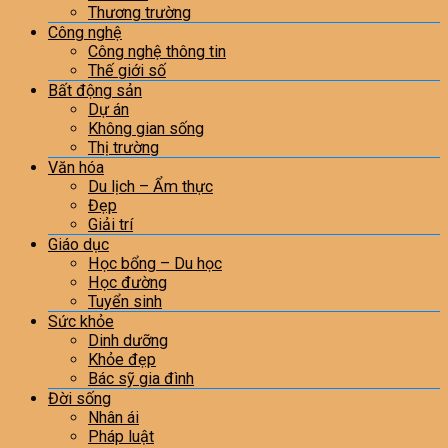
Thương trường
Công nghệ
Công nghệ thông tin
Thế giới số
Bất động sản
Dự án
Không gian sống
Thị trường
Văn hóa
Du lịch – Ẩm thực
Đẹp
Giải trí
Giáo dục
Học bổng – Du học
Học đường
Tuyển sinh
Sức khỏe
Dinh dưỡng
Khỏe đẹp
Bác sỹ gia đình
Đời sống
Nhân ái
Pháp luật