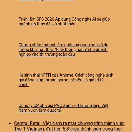
Triển lãm SFS 2026 Áp dụng Công nghệ AI sẽ giúp
ngành gỗ thay đổi và phát triển
Chứng nhận thử nghiệm phân hủy sinh học và đo
lường khí phát thải: “Giấy thông hành” cho doanh
nghiệp vào thị trường toàn cầu
Hệ sinh thái NFTFi của Anome: Cách công nghệ định
giá động giúp tài sản game trở nên có giá trị tài
chính
Công ty CP phụ gia PVC Xanh – Thương hiệu Việt
Nam vươn tầm quốc tế
Central Retail Việt Nam ra mắt chương trình thành viên
The 1 Vietnam, đạt hơn 5,8 triệu thành viên trong thời