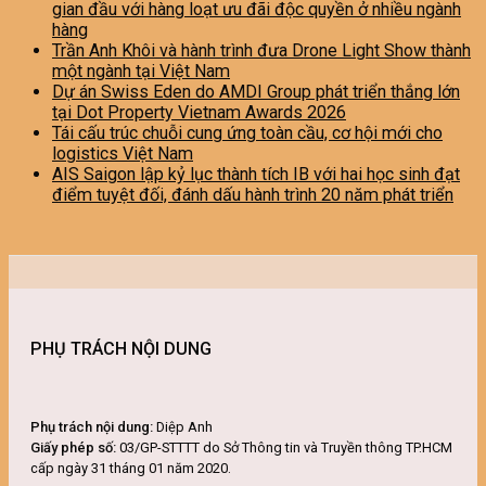
gian đầu với hàng loạt ưu đãi độc quyền ở nhiều ngành
hàng
Trần Anh Khôi và hành trình đưa Drone Light Show thành
một ngành tại Việt Nam
Dự án Swiss Eden do AMDI Group phát triển thắng lớn
tại Dot Property Vietnam Awards 2026
Tái cấu trúc chuỗi cung ứng toàn cầu, cơ hội mới cho
logistics Việt Nam
AIS Saigon lập kỷ lục thành tích IB với hai học sinh đạt
điểm tuyệt đối, đánh dấu hành trình 20 năm phát triển
PHỤ TRÁCH NỘI DUNG
Phụ trách nội dung:
Diệp Anh
Giấy phép số:
03/GP-STTTT do Sở Thông tin và Truyền thông TP.HCM
cấp ngày 31 tháng 01 năm 2020.