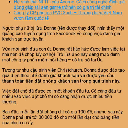
Hệ sinh thái NFTFi của Anome: Cách công nghệ định giá
động giúp tài sản game trở nên có giá trị tài chính
Công ty CP phụ gia PVC Xanh – Thương hiệu Việt Nam
vươn tầm quốc tế
Người phụ nữ bị lừa, Donna (tên được thay đổi), nhìn thấy một
quảng cáo tuyển dụng trên Facebook về công việc đánh giá
khách sạn trực tuyến.
Vừa mới sinh đứa con út, Donna rất háo hức được làm việc tại
nhà nên đã chớp lấy cơ hội. Trò lừa đảo này đang mạo danh
một công ty phần mềm nổi tiếng – có trụ sở tại Úc.
Tương tự như cậu sinh viên Christchurch, Donna được đào tạo
qua điện thoại
để đánh giá khách sạn và được yêu cầu
thanh toán tiền đặt phòng khách sạn trong quá trình này.
Việc đặt chỗ đã được coi một khoản đầu tư. Cô càng đầu tư
nhiều vào việc đặt chỗ thì cô càng nhận được nhiều tiền
thưởng.
Ban đầu, mỗi lần đặt phòng chỉ có giá 100 đô, nhưng sau này,
Donna phải trả tới 30.000 đô cho mỗi lần đặt chỗ bằng tiền
của chính cô ấy.