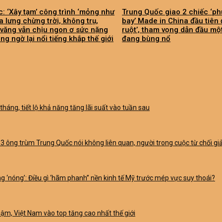
: ‘Xây tạm’ công trình ‘mỏng như
Trung Quốc giao 2 chiếc ‘p
ữa lưng chừng trời, không trụ,
bay’ Made in China đầu tiên 
văng vẫn chịu ngon ơ sức nặng
ruột’, tham vọng dẫn đầu một
ng ngờ lại nổi tiếng khắp thế giới
đang bùng nổ
háng, tiết lộ khả năng tăng lãi suất vào tuần sau
3 ông trùm Trung Quốc nói không liên quan, người trong cuộc từ chối giả
ng ‘nóng’: Điều gì ‘hãm phanh” nền kinh tế Mỹ trước mép vực suy thoái?
ậm, Việt Nam vào top tăng cao nhất thế giới