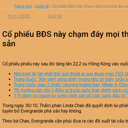
Trang chủ
›
Quốc tế
›
Cổ phiếu BĐS này chạm đáy mọi thời đại s
01/11/2023
Quốc tế
Cổ phiếu BĐS này chạm đáy mọi thờ
sản
Cổ phiếu phiếu này sau đó tăng lên 22,2 xu Hồng Kông vào cuối 
Nền kinh tế lớn nhất thế giới thoát ải suy thoái mặc FED 
Trung Quốc: ‘Xây tạm’ công trình ‘mỏng như tờ giấy’ giữa l
Trung Quốc giao 2 chiếc ‘phượng hoàng bay’ Made in China
Thị trường cần chú ý điều gì trước cuộc họp chính sách c
11h đêm có người tự xưng cảnh sát gõ cửa, cuộc đấu trí 
Trong ngày 30/10, Thẩm phán Linda Chan đã quyết định lùi phiê
tuyên bố Evergrande phá sản hay không.
Theo bà Chan, Evergrande cần phải đưa ra các đề xuất tái cấu tr