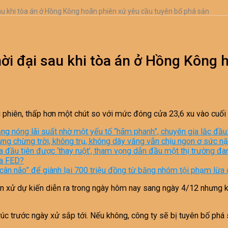
au khi tòa án ở Hồng Kông hoãn phiên xử yêu cầu tuyên bố phá sản
i đại sau khi tòa án ở Hồng Kông 
phiên, thấp hơn một chút so với mức đóng cửa 23,6 xu vào cuối p
tăng nóng lãi suất nhờ một yếu tố “hãm phanh”, chuyên gia lắc đầ
ưng chừng trời, không trụ, không dây văng vẫn chịu ngon ơ sức nặn
 đầu tiên được ‘thay ruột’, tham vọng dẫn đầu một thị trường đ
ủa FED?
“cân não” để giành lại 700 triệu đồng từ băng nhóm tội phạm lừa
n xử dự kiến diễn ra trong ngày hôm nay sang ngày 4/12 nhưng kh
úc trước ngày xử sắp tới. Nếu không, công ty sẽ bị tuyên bố phá 