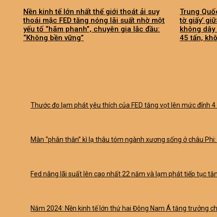
Nền kinh tế lớn nhất thế giới thoát ải suy
Trung Quốc
thoái mặc FED tăng nóng lãi suất nhờ một
tờ giấy’ gi
yếu tố “hãm phanh”, chuyên gia lắc đầu:
không dây 
“Không bền vững”
45 tấn, khô
Thước đo lạm phát yêu thích của FED tăng vọt lên mức đỉnh 4 t
Màn “phân thân” kì lạ thâu tóm ngành xương sống ở châu Phi: 
Fed nâng lãi suất lên cao nhất 22 năm và lạm phát tiếp tục tă
Năm 2024: Nền kinh tế lớn thứ hai Đông Nam Á tăng trưởng ch