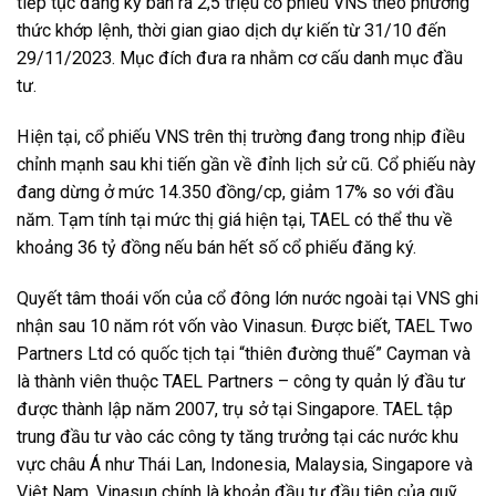
tiếp tục đăng ký bán ra 2,5 triệu cổ phiếu VNS theo phương
thức khớp lệnh, thời gian giao dịch dự kiến từ 31/10 đến
29/11/2023. Mục đích đưa ra nhằm cơ cấu danh mục đầu
tư.
Hiện tại, cổ phiếu VNS trên thị trường đang trong nhịp điều
chỉnh mạnh sau khi tiến gần về đỉnh lịch sử cũ. Cổ phiếu này
đang dừng ở mức 14.350 đồng/cp, giảm 17% so với đầu
năm. Tạm tính tại mức thị giá hiện tại, TAEL có thể thu về
khoảng 36 tỷ đồng nếu bán hết số cổ phiếu đăng ký.
Quyết tâm thoái vốn của cổ đông lớn nước ngoài tại VNS ghi
nhận sau 10 năm rót vốn vào Vinasun. Được biết, TAEL Two
Partners Ltd có quốc tịch tại “thiên đường thuế” Cayman và
là thành viên thuộc TAEL Partners – công ty quản lý đầu tư
được thành lập năm 2007, trụ sở tại Singapore. TAEL tập
trung đầu tư vào các công ty tăng trưởng tại các nước khu
vực châu Á như Thái Lan, Indonesia, Malaysia, Singapore và
Việt Nam. Vinasun chính là khoản đầu tư đầu tiên của quỹ