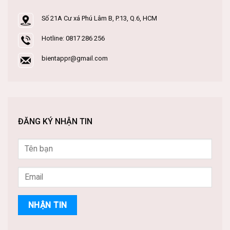
Số 21A Cư xá Phú Lâm B, P.13, Q.6, HCM
Hotline: 0817 286 256
bientappr@gmail.com
ĐĂNG KÝ NHẬN TIN