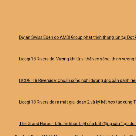
Dự án Swiss Eden do AMDI Group phát triển thắng lớn tại Do
Licogi 18 Riverside: Vượng khí từ vị thế ven sông, thịnh vượng 
LICOGI 18 Riverside: Chuẩn sống nghỉ dưỡng độc bản dành riên
Licogi 18 Riverside ra mắt giai đoạn 2 và ký kết hợp tác cùng 
The Grand Harbor: Dấu ấn khác biệt của bất động sản “tạo dòn