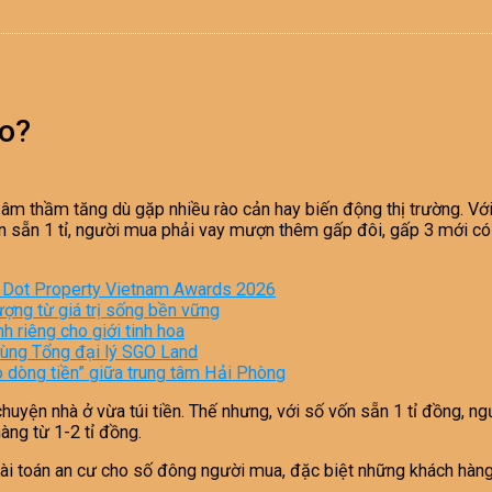
ào?
m thầm tăng dù gặp nhiều rào cản hay biến động thị trường. Với 
 Vốn sẵn 1 tỉ, người mua phải vay mượn thêm gấp đôi, gấp 3 mới 
i Dot Property Vietnam Awards 2026
ượng từ giá trị sống bền vững
 riêng cho giới tinh hoa
 cùng Tổng đại lý SGO Land
o dòng tiền” giữa trung tâm Hải Phòng
chuyện nhà ở vừa túi tiền. Thế nhưng, với số vốn sẵn 1 tỉ đồng, 
ng từ 1-2 tỉ đồng.
bài toán an cư cho số đông người mua, đặc biệt những khách hàng t