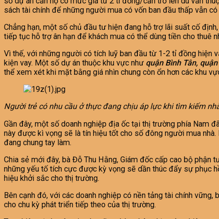
số dự án căn hộ có mức giá từ 2 tỉ đồng/căn trở lên dù vẫn thu
sách tài chính để những người mua có vốn ban đầu thấp vẫn có t
Chẳng hạn, một số chủ đầu tư hiện đang hỗ trợ lãi suất cố định
tiếp tục hỗ trợ ân hạn để khách mua có thể dùng tiền cho thuê n
Vì thế, với những người có tích luỹ ban đầu từ 1-2 tỉ đồng hiệ
kiện vay. Một số dự án thuộc khu vực như
quận Bình Tân, quận
thể xem xét khi mặt bằng giá nhìn chung còn ổn hơn các khu vự
Người trẻ có nhu cầu ở thực đang chịu áp lực khi tìm kiếm nhà
Gần đây, một số doanh nghiệp địa ốc tại thị trường phía Nam đã 
này được kì vọng sẽ là tín hiệu tốt cho số đông người mua nhà. 
đang chung tay làm.
Chia sẻ mới đây, bà Đỗ Thu Hằng, Giám đốc cấp cao bộ phận tư 
những yếu tố tích cực được kỳ vọng sẽ dần thúc đẩy sự phục hồi 
hiệu khởi sắc cho thị trường.
Bên cạnh đó, với các doanh nghiệp có nền tảng tài chính vững, b
cho chu kỳ phát triển tiếp theo của thị trường.