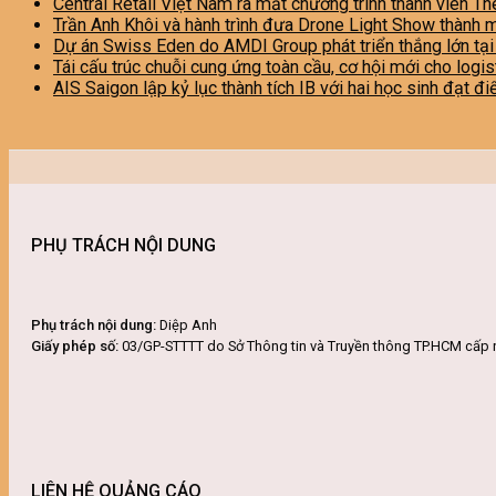
Central Retail Việt Nam ra mắt chương trình thành viên Th
Trần Anh Khôi và hành trình đưa Drone Light Show thành 
Dự án Swiss Eden do AMDI Group phát triển thắng lớn tạ
Tái cấu trúc chuỗi cung ứng toàn cầu, cơ hội mới cho logi
AIS Saigon lập kỷ lục thành tích IB với hai học sinh đạt đ
PHỤ TRÁCH NỘI DUNG
Phụ trách nội dung:
Diệp Anh
Giấy phép số:
03/GP-STTTT do Sở Thông tin và Truyền thông TP.HCM cấp 
LIÊN HỆ QUẢNG CÁO