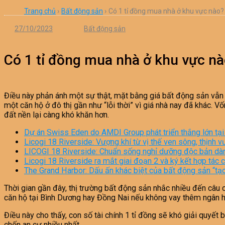
Trang chủ
›
Bất động sản
›
Có 1 tỉ đồng mua nhà ở khu vực nào?
27/10/2023
Bất động sản
Có 1 tỉ đồng mua nhà ở khu vực n
Điều này phản ánh một sự thật, mặt bằng giá bất động sản vẫn â
một căn hộ ở đô thị gần như “lỗi thời” vì giá nhà nay đã khác.
đất nền lại càng khó khăn hơn.
Dự án Swiss Eden do AMDI Group phát triển thắng lớn tạ
Licogi 18 Riverside: Vượng khí từ vị thế ven sông, thịnh v
LICOGI 18 Riverside: Chuẩn sống nghỉ dưỡng độc bản dành
Licogi 18 Riverside ra mắt giai đoạn 2 và ký kết hợp tác
The Grand Harbor: Dấu ấn khác biệt của bất động sản “tạ
Thời gian gần đây, thị trường bất động sản nhắc nhiều đến câu 
căn hộ tại Bình Dương hay Đồng Nai nếu không vay thêm ngân hà
Điều này cho thấy, con số tài chính 1 tỉ đồng sẽ khó giải quyết 
chốn an cư nhiều nhất.