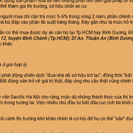
ộc dòng sản phẩm vừa túi tiền nhưng phải tính đến giải pháp đi v
hể tham gia thị trường, sở hữu chốn an cư.
, người mua chỉ cần trả mức 5-6% trong vòng 2 năm, phần chênh c
hà bù đắp vào phần lãi suất hàng tháng. Đây gần như là mức hỗ tr
n vẫn có thể mua được dự án căn hộ tại Tp.HCM hay Bình Dương, Đồ
 12, huyện Bình Chánh (Tp.HCM); Dĩ An, Thuận An (Bình Dươn
c khác.
 ở giá hợp lý.
phát động chiến dịch “đưa nhà dễ sở hữu trở lại”, đồng thời “bắt t
Bất động sản trở về giá trị thật, đáp ứng nhu cầu thật cũng chính 
vấn Savills Hà Nội cho rằng, mặc dù những thách thức của thị t
trong tương lai. Việc nhiều chủ đầu tư bắt đầu rục rịch tái khởi 
ối cảnh thị trường khó khăn chính là cơ hội để họ có thể “săn” đư