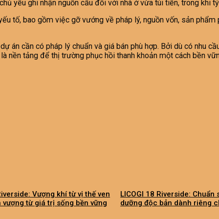
 chủ yếu ghi nhận nguồn cầu đối với nhà ở vừa túi tiền, trong khi
yếu tố, bao gồm việc gỡ vướng về pháp lý, nguồn vốn, sản phẩm p
ư, dự án cần có pháp lý chuẩn và giá bán phù hợp. Bởi dù có nhu c
à nền tảng để thị trường phục hồi thanh khoản một cách bền vững
iverside: Vượng khí từ vị thế ven
LICOGI 18 Riverside: Chuẩn 
h vượng từ giá trị sống bền vững
dưỡng độc bản dành riêng ch