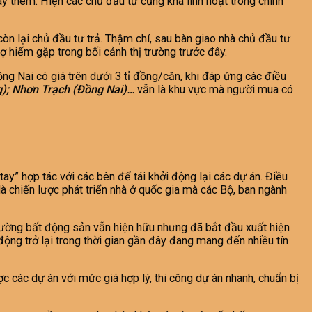
ay thêm. Hiện các chủ đầu tư cũng khá linh hoạt trong chính
òn lại chủ đầu tư trả. Thậm chí, sau bàn giao nhà chủ đầu tư
ợ hiếm gặp trong bối cảnh thị trường trước đây.
ng Nai có giá trên dưới 3 tỉ đồng/căn, khi đáp ứng các điều
g); Nhơn Trạch (Đồng Nai)…
vẫn là khu vực mà người mua có
ay” hợp tác với các bên để tái khởi động lại các dự án. Điều
là chiến lược phát triển nhà ở quốc gia mà các Bộ, ban ngành
rường bất động sản vẫn hiện hữu nhưng đã bắt đầu xuất hiện
động trở lại trong thời gian gần đây đang mang đến nhiều tín
ợc các dự án với mức giá hợp lý, thi công dự án nhanh, chuẩn bị