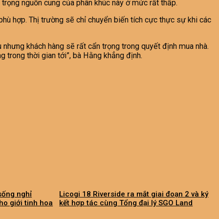
 tỷ trọng nguồn cung của phân khúc này ở mức rất thấp.
hù hợp. Thị trường sẽ chỉ chuyển biến tích cực thực sự khi các
ầu nhưng khách hàng sẽ rất cẩn trọng trong quyết định mua nhà.
 trong thời gian tới”, bà Hằng khẳng định.
sống nghỉ
Licogi 18 Riverside ra mắt giai đoạn 2 và ký
o giới tinh hoa
kết hợp tác cùng Tổng đại lý SGO Land