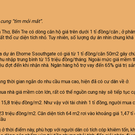
 cung “tìm mỏi mắt”.
n Thơ, Bến Tre có dòng căn hộ giá trên dưới 1 tỉ đồng/căn ; ở phâ
thổ cư diện tích nhỏ. Tuy nhiên, số lượng dự án nhìn chung khá 
a dự án Ehome Ssouthgate có giá từ 1 tỉ đồng/căn 50m2 gây chú ý
u nhập trung bình từ 15 triệu đồng/tháng. Ngoài mức giá mềm th
ều đợt đến khi nhận nhà. Ngân hàng hỗ trợ vay đến 65% giá trị s
ảng thời gian ngắn do nhu cầu mua cao, hiện đã có cư dân về ở.
ua nhà giá mềm còn lớn, rất có thể nguồn cung này sẽ tiếp tục cạn
 15,8 triệu đồng/m2. Như vậy với tài chính 1 tỉ đồng, người mua c
3 triệu đồng/m2. Căn diện tích 64 m2 rơi vào khoảng giá 1,47 t
cầu
 ở thời điểm này, phù hợp với người dân có tích cóp khiêm tốn, k