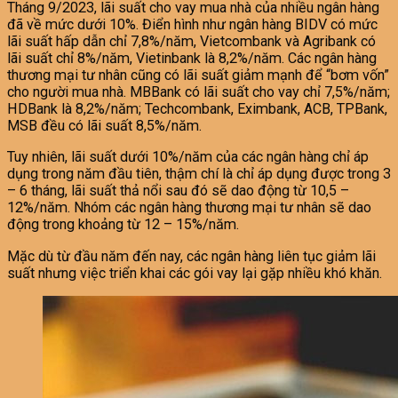
Tháng 9/2023, lãi suất cho vay mua nhà của nhiều ngân hàng
đã về mức dưới 10%. Điển hình như ngân hàng BIDV có mức
lãi suất hấp dẫn chỉ 7,8%/năm, Vietcombank và Agribank có
lãi suất chỉ 8%/năm, Vietinbank là 8,2%/năm. Các ngân hàng
thương mại tư nhân cũng có lãi suất giảm mạnh để “bơm vốn”
cho người mua nhà. MBBank có lãi suất cho vay chỉ 7,5%/năm;
HDBank là 8,2%/năm; Techcombank, Eximbank, ACB, TPBank,
MSB đều có lãi suất 8,5%/năm.
Tuy nhiên, lãi suất dưới 10%/năm của các ngân hàng chỉ áp
dụng trong năm đầu tiên, thậm chí là chỉ áp dụng được trong 3
– 6 tháng, lãi suất thả nổi sau đó sẽ dao động từ 10,5 –
12%/năm. Nhóm các ngân hàng thương mại tư nhân sẽ dao
động trong khoảng từ 12 – 15%/năm.
Mặc dù từ đầu năm đến nay, các ngân hàng liên tục giảm lãi
suất nhưng việc triển khai các gói vay lại gặp nhiều khó khăn.