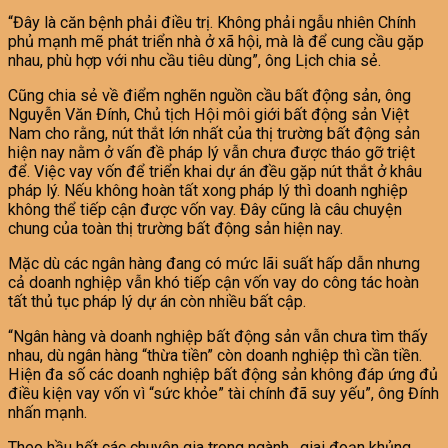
“Đây là căn bệnh phải điều trị. Không phải ngẫu nhiên Chính
phủ mạnh mẽ phát triển nhà ở xã hội, mà là để cung cầu gặp
nhau, phù hợp với nhu cầu tiêu dùng”, ông Lịch chia sẻ.
Cũng chia sẻ về điểm nghẽn nguồn cầu bất động sản, ông
Nguyễn Văn Đính, Chủ tịch Hội môi giới bất động sản Việt
Nam cho rằng, nút thắt lớn nhất của thị trường bất động sản
hiện nay nằm ở vấn đề pháp lý vẫn chưa được tháo gỡ triệt
để. Việc vay vốn để triển khai dự án đều gặp nút thắt ở khâu
pháp lý. Nếu không hoàn tất xong pháp lý thì doanh nghiệp
không thể tiếp cận được vốn vay. Đây cũng là câu chuyện
chung của toàn thị trường bất động sản hiện nay.
Mặc dù các ngân hàng đang có mức lãi suất hấp dẫn nhưng
cả doanh nghiệp vẫn khó tiếp cận vốn vay do công tác hoàn
tất thủ tục pháp lý dự án còn nhiều bất cập.
“Ngân hàng và doanh nghiệp bất động sản vẫn chưa tìm thấy
nhau, dù ngân hàng “thừa tiền” còn doanh nghiệp thì cần tiền.
Hiện đa số các doanh nghiệp bất động sản không đáp ứng đủ
điều kiện vay vốn vì “sức khỏe” tài chính đã suy yếu”, ông Đính
nhấn mạnh.
Theo hầu hết các chuyên gia trong ngành, giai đoạn khủng