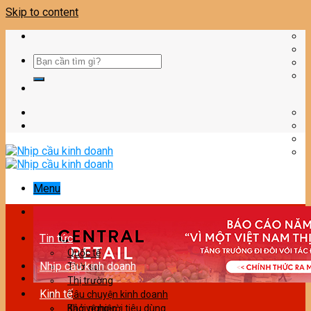
Skip to content
Menu
Tin tức
Quốc tế
Nhịp cầu kinh doanh
Thời sự
Thị trường
Kinh tế
Câu chuyện kinh doanh
Bảo vệ người tiêu dùng
Khởi nghiệp