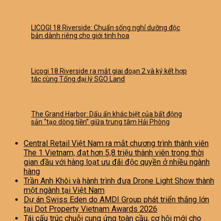
LICOGI 18 Riverside: Chuẩn sống nghỉ dưỡng độc
bản dành riêng cho giới tinh hoa
Licogi 18 Riverside ra mắt giai đoạn 2 và ký kết hợp
tác cùng Tổng đại lý SGO Land
The Grand Harbor: Dấu ấn khác biệt của bất động
sản “tạo dòng tiền” giữa trung tâm Hải Phòng
Central Retail Việt Nam ra mắt chương trình thành viên
The 1 Vietnam, đạt hơn 5,8 triệu thành viên trong thời
gian đầu với hàng loạt ưu đãi độc quyền ở nhiều ngành
hàng
Trần Anh Khôi và hành trình đưa Drone Light Show thành
một ngành tại Việt Nam
Dự án Swiss Eden do AMDI Group phát triển thắng lớn
tại Dot Property Vietnam Awards 2026
Tái cấu trúc chuỗi cung ứng toàn cầu, cơ hội mới cho