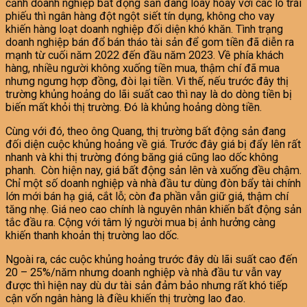
cảnh doanh nghiệp bất động sản đang loay hoay với các lô trái
phiếu thì ngân hàng đột ngột siết tín dụng, không cho vay
khiến hàng loạt doanh nghiệp đối diện khó khăn. Tình trạng
doanh nghiệp bán đổ bán tháo tài sản để gom tiền đã diễn ra
mạnh từ cuối năm 2022 đến đầu năm 2023. Về phía khách
hàng, nhiều người không xuống tiền mua, thậm chí đã mua
nhưng ngưng hợp đồng, đòi lại tiền. Vì thế, nếu trước đây thị
trường khủng hoảng do lãi suất cao thì nay là do dòng tiền bị
biến mất khỏi thị trường. Đó là khủng hoảng dòng tiền.
Cùng với đó, theo ông Quang, thị trường bất động sản đang
đối diện cuộc khủng hoảng về giá. Trước đây giá bị đẩy lên rất
nhanh và khi thị trường đóng băng giá cũng lao dốc không
phanh. Còn hiện nay, giá bất động sản lên và xuống đều chậm.
Chỉ một số doanh nghiệp và nhà đầu tư dùng đòn bẩy tài chính
lớn mới bán hạ giá, cắt lỗ; còn đa phần vẫn giữ giá, thậm chí
tăng nhẹ. Giá neo cao chính là nguyên nhân khiến bất động sản
tắc đầu ra. Cộng với tâm lý người mua bị ảnh hưởng càng
khiến thanh khoản thị trường lao dốc.
Ngoài ra, các cuộc khủng hoảng trước đây dù lãi suất cao đến
20 – 25%/năm nhưng doanh nghiệp và nhà đầu tư vẫn vay
được thì hiện nay dù dư tài sản đảm bảo nhưng rất khó tiếp
cận vốn ngân hàng là điều khiến thị trường lao đao.