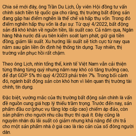
Chia sẻ mới đây, ông Trần Du Lịch, Ủy viên Hội đồng tư vấn
chính sách tiền tệ quốc gia cho rằng, thị trường bất động sản
đang gặp hai điểm nghẽn là thể chế và hấp thụ vốn. Trong đó
điểm nghẽn hấp thụ vốn là đại sự. Từ quý 4/2022, bất động
sản đã khó khăn về nguồn tiền, lãi suất cao. Cả năm qua, Ngân
hàng Nhà nước đã ưu tiên kiểm soát lạm phát, giữ giá tiền
đồng, giảm lãi suất. Xu hướng lãi suất sẽ tích cực từ nay qua
năm sau gắn liền ổn định hệ thống tín dụng. Tuy nhiên, thị
trường vẫn phục hồi rất chậm.
Theo ông Lịch, nhìn tổng thể, kinh tế Việt Nam vẫn cải thiện
từng tháng từng quý nhưng năm nay khó có tăng trưởng cao,
để đạt GDP 5% thì quý 4/2023 phải trên 7%. Trong bối cảnh
đó, ngành bất động sản còn khó hơn vì liên quan thị trường tài
chính, tín dụng.
Đặc biệt, vướng mắc của thị trường bất động sản chính là vấn
đề nguồn cung giá hợp lý thiếu trầm trọng. Trước đến nay, sản
phẩm đầu cơ (phục vụ tầng lớp cấp cao) chiếm áp đảo, còn
sản phẩm cho người nhu cầu thực thì quá ít. Đây cũng là
nguyên nhân dù lãi suất có giảm nhưng khả năng để chi trả
cho một sản phẩm nhà ở giá cao là rào cản của số đông người
dân.