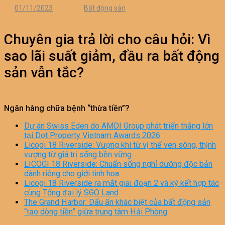
01/11/2023
Bất động sản
Chuyên gia trả lời cho câu hỏi: Vì
sao lãi suất giảm, đầu ra bất động
sản vẫn tắc?
Ngân hàng chữa bệnh “thừa tiền”?
Dự án Swiss Eden do AMDI Group phát triển thắng lớn
tại Dot Property Vietnam Awards 2026
Licogi 18 Riverside: Vượng khí từ vị thế ven sông, thịnh
vượng từ giá trị sống bền vững
LICOGI 18 Riverside: Chuẩn sống nghỉ dưỡng độc bản
dành riêng cho giới tinh hoa
Licogi 18 Riverside ra mắt giai đoạn 2 và ký kết hợp tác
cùng Tổng đại lý SGO Land
The Grand Harbor: Dấu ấn khác biệt của bất động sản
“tạo dòng tiền” giữa trung tâm Hải Phòng