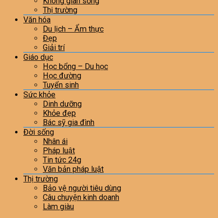
Không gian sống
Thị trường
Văn hóa
Du lịch – Ẩm thực
Đẹp
Giải trí
Giáo dục
Học bổng – Du học
Học đường
Tuyển sinh
Sức khỏe
Dinh dưỡng
Khỏe đẹp
Bác sỹ gia đình
Đời sống
Nhân ái
Pháp luật
Tin tức 24g
Văn bản pháp luật
Thị trường
Bảo vệ người tiêu dùng
Câu chuyện kinh doanh
Làm giàu