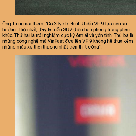
Ông Trung nói thêm: “Có 3 lý do chính khiến VF 9 tạo nên xu
hướng. Thứ nhất, đây là mẫu SUV điện tiên phong trong phân
khúc. Thứ hai là trải nghiệm cực kỳ êm ái và yên tĩnh. Thứ ba là
những công nghệ mà VinFast đưa lên VF 9 không hề thua kém
những mẫu xe thời thượng nhất trên thị trường”.