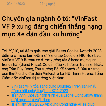
02/11/2023
Công nghệ
Chuyên gia ngành ô tô: “VinFast
VF 9 xứng đáng chiến thắng hạng
mục Xe dẫn đầu xu hướng”
Tối 29/10, tại đêm gala trao giải Better Choice Awards 2023
diễn ra ở Trung tâm Đổi mới Sáng tạo Quốc gia NIC Hoà Lạc,
VinFast VF 9 là mẫu xe được xướng tên ở hạng mục quan
trọng nhất (Grand Prize): Xe dẫn đầu xu hướng. Trên sân khấu,
ông Trần Duy Đông, Thứ trưởng Bộ Kế hoạch và Đầu tư, trao
giải thưởng cho đại diện VinFast là bà Hồ Thanh Hương, Tổng
Giám đốc VinFast thị trường Việt Nam.
VinFast VF 9 tỏa sáng cùng Double2T trên sân khấu
đậm chất nghệ thuật tại BCA 2023
Trần Anh Khôi và hành trình đưa Drone Light Show thành
một ngành tại Việt Nam
Triển lãm SFS 2026 Áp dụng Công nghệ AI sẽ giúp