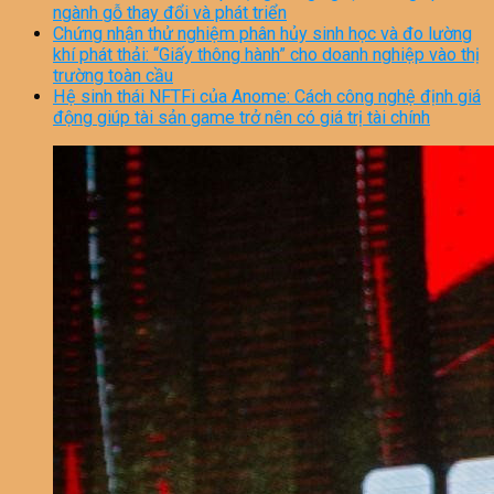
ngành gỗ thay đổi và phát triển
Chứng nhận thử nghiệm phân hủy sinh học và đo lường
khí phát thải: “Giấy thông hành” cho doanh nghiệp vào thị
trường toàn cầu
Hệ sinh thái NFTFi của Anome: Cách công nghệ định giá
động giúp tài sản game trở nên có giá trị tài chính