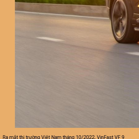
Ra mắt thị trường Việt Nam tháng 10/2022, VinFast VF 9