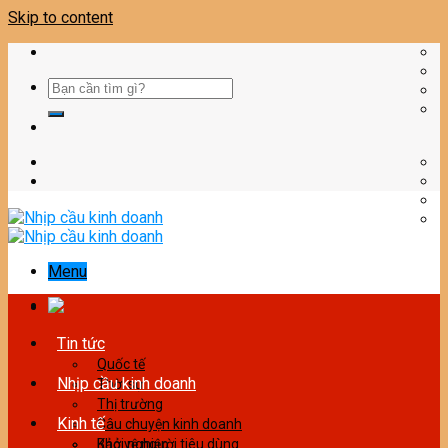
Skip to content
Menu
Tin tức
Quốc tế
Nhịp cầu kinh doanh
Thời sự
Thị trường
Kinh tế
Câu chuyện kinh doanh
Bảo vệ người tiêu dùng
Khởi nghiệp