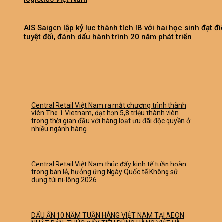
AIS Saigon lập kỷ lục thành tích IB với hai học sinh đạt đ
tuyệt đối, đánh dấu hành trình 20 năm phát triển
Central Retail Việt Nam ra mắt chương trình thành
viên The 1 Vietnam, đạt hơn 5,8 triệu thành viên
trong thời gian đầu với hàng loạt ưu đãi độc quyền ở
nhiều ngành hàng
Central Retail Việt Nam thúc đẩy kinh tế tuần hoàn
trong bán lẻ, hưởng ứng Ngày Quốc tế Không sử
dụng túi ni-lông 2026
DẤU ẤN 10 NĂM TUẦN HÀNG VIỆT NAM TẠI AEON