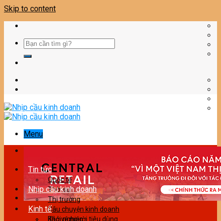
Skip to content
Menu
Tin tức
Quốc tế
Nhịp cầu kinh doanh
Thời sự
Thị trường
Kinh tế
Câu chuyện kinh doanh
Bảo vệ người tiêu dùng
Khởi nghiệp