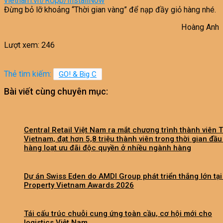
vietnam.vn/RUpb/InstallNow
Đừng bỏ lỡ khoảng “Thời gian vàng” để nạp đầy giỏ hàng nhé.
Hoàng Anh
Lượt xem:
246
Thẻ tìm kiếm:
GO! & Big C
Bài viết cùng chuyên mục:
Central Retail Việt Nam ra mắt chương trình thành viên 
Vietnam, đạt hơn 5,8 triệu thành viên trong thời gian đầu
hàng loạt ưu đãi độc quyền ở nhiều ngành hàng
Dự án Swiss Eden do AMDI Group phát triển thắng lớn tại
Property Vietnam Awards 2026
Tái cấu trúc chuỗi cung ứng toàn cầu, cơ hội mới cho
logistics Việt Nam