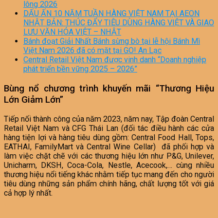
lông 2026
DẤU ẤN 10 NĂM TUẦN HÀNG VIỆT NAM TẠI AEON
NHẬT BẢN: THÚC ĐẨY TIÊU DÙNG HÀNG VIỆT VÀ GIAO
LƯU VĂN HÓA VIỆT – NHẬT
Bánh đoạt Giải Nhất Bánh sừng bò tại lễ hội Bánh Mì
Việt Nam 2026 đã có mặt tại GO! An Lạc
Central Retail Việt Nam được vinh danh “Doanh nghiệp
phát triển bền vững 2025 – 2026”
Bùng nổ chương trình khuyến mãi “Thương Hiệu
Lớn Giảm Lớn”
Tiếp nối thành công của năm 2023, năm nay, Tập đoàn Central
Retail Việt Nam và CFG Thái Lan (đối tác điều hành các cửa
hàng tiện lợi và hàng tiêu dùng gồm: Central Food Hall, Tops,
EATHAI, FamilyMart và Central Wine Cellar) đã phối hợp và
làm việc chặt chẽ với các thương hiệu lớn như P&G, Unilever,
Unicharm, DKSH, Coca-Cola, Nestle, Acecook,… cùng nhiều
thương hiệu nổi tiếng khác nhằm tiếp tục mang đến cho người
tiêu dùng những sản phẩm chính hãng, chất lượng tốt với giá
cả hợp lý nhất.