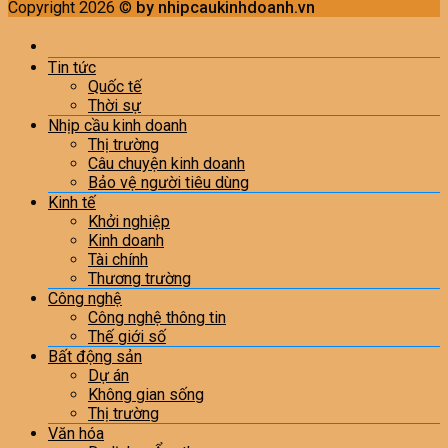
Copyright 2026 ©
by nhipcaukinhdoanh.vn
Tin tức
Quốc tế
Thời sự
Nhịp cầu kinh doanh
Thị trường
Câu chuyện kinh doanh
Bảo vệ người tiêu dùng
Kinh tế
Khởi nghiệp
Kinh doanh
Tài chính
Thương trường
Công nghệ
Công nghệ thông tin
Thế giới số
Bất động sản
Dự án
Không gian sống
Thị trường
Văn hóa