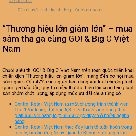
04/10/2024
Câu chuyện kinh doanh
Nhịp cầu kinh doanh
“Thương hiệu lớn giảm lớn” – mua
sắm thả ga cùng GO! & Big C Việt
Nam
Chuỗi siêu thị GO! & Big C Việt Nam trên toàn quốc triển khai
chiến dịch “Thương hiệu lớn giảm lớn”, mang đến cơ hội mua
sắm giảm đến 47% cho người tiêu dùng với loạt chương trình
giảm giá hấp dẫn, quy tụ nhiều thương hiệu lớn cùng hàng loạt
sản phẩm chất lượng, áp dụng mức ưu đãi chưa từng có.
Central Retail Việt Nam ra mắt chương trình thành viên
The 1 Vietnam, đạt hơn 5,8 triệu thành viên trong thời
gian đầu với hàng loạt ưu đãi độc quyền ở nhiều ngành
hàng
Central Retail Việt Nam thúc đẩy kinh tế tuần hoàn trong
bán lẻ, hưởng ứng Ngày Quốc tế Không sử dụng túi ni-