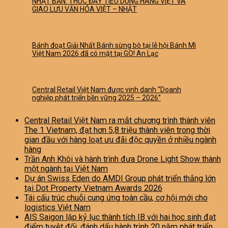
NHẬT BẢN: THÚC ĐẨY TIÊU DÙNG HÀNG VIỆT VÀ
GIAO LƯU VĂN HÓA VIỆT – NHẬT
Bánh đoạt Giải Nhất Bánh sừng bò tại lễ hội Bánh Mì
Việt Nam 2026 đã có mặt tại GO! An Lạc
Central Retail Việt Nam được vinh danh “Doanh
nghiệp phát triển bền vững 2025 – 2026”
Central Retail Việt Nam ra mắt chương trình thành viên
The 1 Vietnam, đạt hơn 5,8 triệu thành viên trong thời
gian đầu với hàng loạt ưu đãi độc quyền ở nhiều ngành
hàng
Trần Anh Khôi và hành trình đưa Drone Light Show thành
một ngành tại Việt Nam
Dự án Swiss Eden do AMDI Group phát triển thắng lớn
tại Dot Property Vietnam Awards 2026
Tái cấu trúc chuỗi cung ứng toàn cầu, cơ hội mới cho
logistics Việt Nam
AIS Saigon lập kỷ lục thành tích IB với hai học sinh đạt
điểm tuyệt đối, đánh dấu hành trình 20 năm phát triển