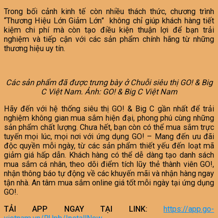
Trong bối cảnh kinh tế còn nhiều thách thức, chương trình
“Thương Hiệu Lớn Giảm Lớn” không chỉ giúp khách hàng tiết
kiệm chi phí mà còn tạo điều kiện thuận lợi để bạn trải
nghiệm và tiếp cận với các sản phẩm chính hãng từ những
thương hiệu uy tín.
Các sản phẩm đã được trưng bày ở
Chuỗi siêu thị GO! & Big
C Việt Nam.
Ảnh: GO! & Big C Việt Nam
Hãy đến với hệ thống siêu thị GO! & Big C gần nhất để trải
nghiệm không gian mua sắm hiện đại, phong phú cùng những
sản phẩm chất lượng. Chưa hết, bạn còn có thể mua sắm trực
tuyến mọi lúc, mọi nơi với ứng dụng GO! – Mang đến ưu đãi
độc quyền mỗi ngày, từ các sản phẩm thiết yếu đến loạt mã
giảm giá hấp dẫn. Khách hàng có thể dễ dàng tạo danh sách
mua sắm cá nhân, theo dõi điểm tích lũy thẻ thành viên GO!,
nhận thông báo tự động về các khuyến mãi và nhận hàng ngay
tận nhà. An tâm mua sắm online giá tốt mỗi ngày tại ứng dụng
GO!.
TẢI APP NGAY TẠI LINK:
https://app.go-