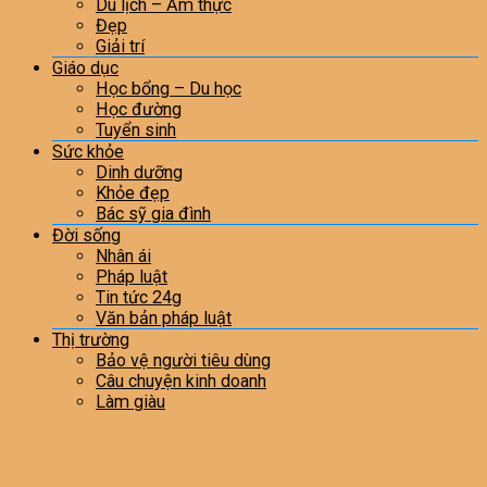
Du lịch – Ẩm thực
Đẹp
Giải trí
Giáo dục
Học bổng – Du học
Học đường
Tuyển sinh
Sức khỏe
Dinh dưỡng
Khỏe đẹp
Bác sỹ gia đình
Đời sống
Nhân ái
Pháp luật
Tin tức 24g
Văn bản pháp luật
Thị trường
Bảo vệ người tiêu dùng
Câu chuyện kinh doanh
Làm giàu