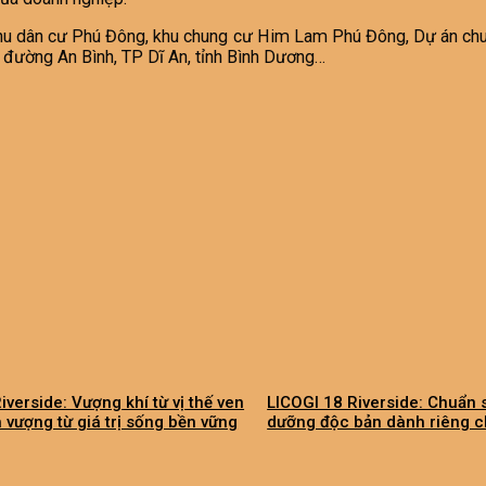
khu dân cư Phú Đông, khu chung cư Him Lam Phú Đông, Dự án chun
 đường An Bình, TP Dĩ An, tỉnh Bình Dương…
iverside: Vượng khí từ vị thế ven
LICOGI 18 Riverside: Chuẩn 
h vượng từ giá trị sống bền vững
dưỡng độc bản dành riêng ch