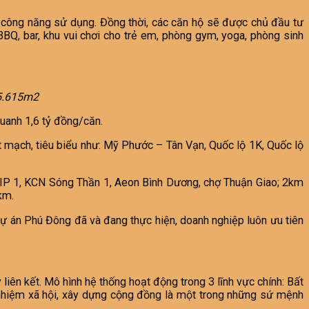
 công năng sử dụng. Đồng thời, các căn hộ sẽ được chủ đầu tư
BBQ, bar, khu vui chơi cho trẻ em, phòng gym, yoga, phòng sinh
 5.615m2
quanh 1,6 tỷ đồng/căn.
ết mạch, tiêu biểu như: Mỹ Phước – Tân Vạn, Quốc lộ 1K, Quốc lộ
SIP 1, KCN Sóng Thần 1, Aeon Bình Dương, chợ Thuận Giao; 2km
km.
dự án Phú Đông đã và đang thực hiện, doanh nghiệp luôn ưu tiên
ty liên kết. Mô hình hệ thống hoạt động trong 3 lĩnh vực chính: Bất
ch nhiệm xã hội, xây dựng cộng đồng là một trong những sứ mệnh