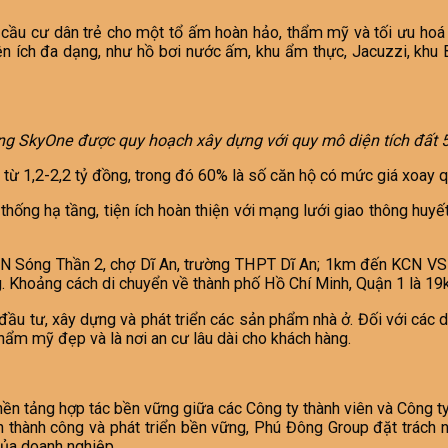
u cầu cư dân trẻ cho một tổ ấm hoàn hảo, thẩm mỹ và tối ưu hoá
iện ích đa dạng, như hồ bơi nước ấm, khu ẩm thực, Jacuzzi, khu 
g SkyOne được quy hoạch xây dựng với quy mô diện tích đất
hộ từ 1,2-2,2 tỷ đồng, trong đó 60% là số căn hộ có mức giá xoay 
thống hạ tầng, tiện ích hoàn thiện với mạng lưới giao thông huy
KCN Sóng Thần 2, chợ Dĩ An, trường THPT Dĩ An; 1km đến KCN V
 Khoảng cách di chuyển về thành phố Hồ Chí Minh, Quận 1 là 19
ầu tư, xây dựng và phát triển các sản phẩm nhà ở. Đối với các 
thẩm mỹ đẹp và là nơi an cư lâu dài cho khách hàng.
tảng hợp tác bền vững giữa các Công ty thành viên và Công 
hành công và phát triển bền vững, Phú Đông Group đặt trá
của doanh nghiệp.