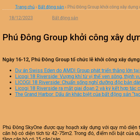
Trang chủ
›
Bất động sản
›
Phú Đông Group khởi công xây dựng 
18/12/2023
Bất động sản
Phú Đông Group khởi công xây dự
Ngày 16-12, Phú Đông Group tổ chức lễ khởi công xây dựng 
Dự án Swiss Eden do AMDI Group phát triển thắng lớn tạ
Licogi 18 Riverside: Vượng khí từ vị thế ven sông, thịnh v
LICOGI 18 Riverside: Chuẩn sống nghỉ dưỡng độc bản dành
Licogi 18 Riverside ra mắt giai đoạn 2 và ký kết hợp tác
The Grand Harbor: Dấu ấn khác biệt của bất động sản “tạ
Phú Đông SkyOne được quy hoạch xây dựng với quy mô diện tí
căn hộ có diện tích từ 42-75m2. Trong đó, điểm nổi bật của d
tầng căn hộ có 15 căn/sàn.