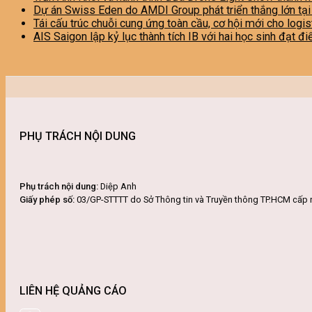
Dự án Swiss Eden do AMDI Group phát triển thắng lớn tạ
Tái cấu trúc chuỗi cung ứng toàn cầu, cơ hội mới cho logi
AIS Saigon lập kỷ lục thành tích IB với hai học sinh đạt đ
PHỤ TRÁCH NỘI DUNG
Phụ trách nội dung:
Diệp Anh
Giấy phép số:
03/GP-STTTT do Sở Thông tin và Truyền thông TP.HCM cấp 
LIÊN HỆ QUẢNG CÁO