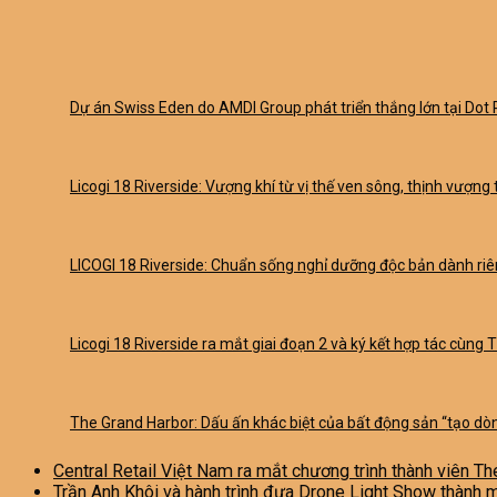
Dự án Swiss Eden do AMDI Group phát triển thắng lớn tại Do
Licogi 18 Riverside: Vượng khí từ vị thế ven sông, thịnh vượng 
LICOGI 18 Riverside: Chuẩn sống nghỉ dưỡng độc bản dành riên
Licogi 18 Riverside ra mắt giai đoạn 2 và ký kết hợp tác cùng 
The Grand Harbor: Dấu ấn khác biệt của bất động sản “tạo dòn
Central Retail Việt Nam ra mắt chương trình thành viên Th
Trần Anh Khôi và hành trình đưa Drone Light Show thành 