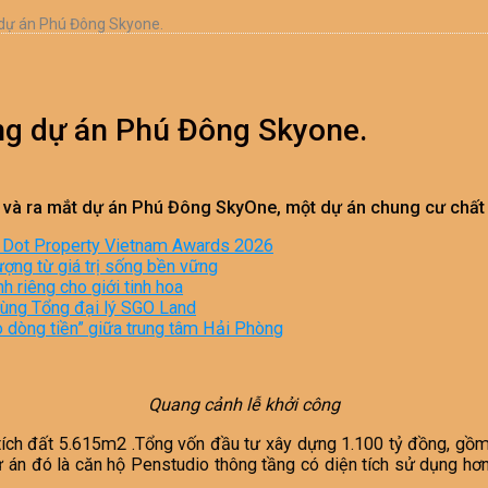
dự án Phú Đông Skyone.
ng dự án Phú Đông Skyone.
và ra mắt dự án Phú Đông SkyOne, một dự án chung cư chất lư
i Dot Property Vietnam Awards 2026
ượng từ giá trị sống bền vững
 riêng cho giới tinh hoa
 cùng Tổng đại lý SGO Land
o dòng tiền” giữa trung tâm Hải Phòng
Quang cảnh lễ khởi công
ch đất 5.615m2 .Tổng vốn đầu tư xây dựng 1.100 tỷ đồng, gồm 
ự án đó là căn hộ Penstudio thông tầng có diện tích sử dụng hơn