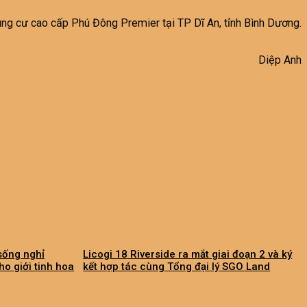
g cư cao cấp Phú Đông Premier tại TP Dĩ An, tỉnh Bình Dương.
Diệp Anh
sống nghỉ
Licogi 18 Riverside ra mắt giai đoạn 2 và ký
o giới tinh hoa
kết hợp tác cùng Tổng đại lý SGO Land