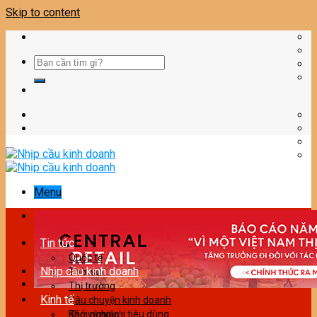
Skip to content
Menu
Tin tức
Quốc tế
Nhịp cầu kinh doanh
Thời sự
Thị trường
Kinh tế
Câu chuyện kinh doanh
Bảo vệ người tiêu dùng
Khởi nghiệp