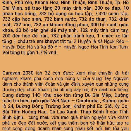
Định, Phú Yên, Khánh Hoà, Ninh Thuận, Bình Thuận, Tp. Hồ
Chí Minh
;
sẽ trao tặng 20 máy tính bàn, 200 xe đap, 10
phần học bổng, 732 bộ dụng cụ học tập, 7,320 cuốn tập,
732 cặp học sinh, 732 bình nước, 732 áo thun, 732 khăn
mặt, 732 nón, 732 áo khoác đồng phục, 300 bộ sách giáo
khoa, 20 bộ bàn ghế để máy tính, 102 máy tính cầm tay,
200 đèn học để bàn, 732 phần bánh kẹo, 1 chiếc xe lăn
tặng 1 cháu trẻ em khuyết tật
tại 2 Huyện là Xã Ngọk Réo –
Huyện Đắc Hà và Xã Bờ Y – Huyện Ngọc Hồi Tỉnh Kon Tum.
Với tổng trị gần 1,7 tỷ vnđ.
Caravan 2030
lần 32 còn được xem như chuyến đi trải
nghiệm, khám phá cảnh đẹp hùng vĩ của vùng Tây Nguyên
dành cho thành viên đoàn và gia đình, xuyên qua những cung
đường đẹp nhất, khám phá những dãy núi, địa danh nổi tiếng:
Cung đường 14C, Khu bảo tồn rừng Bù Gia Mập, Đường
tuần tra biên giới giữa Việt Nam – Cambodia , Đường quốc
lộ 24, Đường Đông Trường Sơn, Khám phá Eo Gió, Kỳ Co,
Bãi Tắm Hoàng Hậu, Cù Lao Xanh, Tháp Bánh Ít của Tỉnh
Bình Định…
cùng nhau vừa trao quà thiện nguyện vừa khám
phá vẻ đẹp đất nước, kết giao thêm bạn bè thân hữu tạo ra
một cộng đồng doanh nhân cùng nhau kết nối, lan tỏa yêu