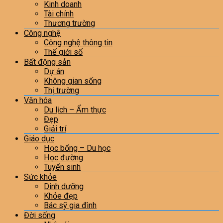
Kinh doanh
Tài chính
Thương trường
Công nghệ
Công nghệ thông tin
Thế giới số
Bất động sản
Dự án
Không gian sống
Thị trường
Văn hóa
Du lịch – Ẩm thực
Đẹp
Giải trí
Giáo dục
Học bổng – Du học
Học đường
Tuyển sinh
Sức khỏe
Dinh dưỡng
Khỏe đẹp
Bác sỹ gia đình
Đời sống