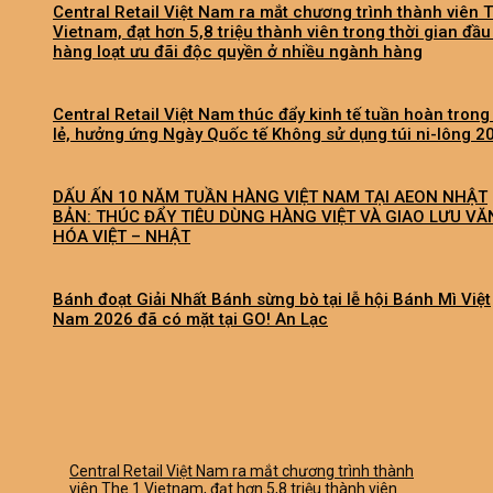
Central Retail Việt Nam ra mắt chương trình thành viên 
Vietnam, đạt hơn 5,8 triệu thành viên trong thời gian đầu
hàng loạt ưu đãi độc quyền ở nhiều ngành hàng
Central Retail Việt Nam thúc đẩy kinh tế tuần hoàn trong
lẻ, hưởng ứng Ngày Quốc tế Không sử dụng túi ni-lông 2
DẤU ẤN 10 NĂM TUẦN HÀNG VIỆT NAM TẠI AEON NHẬT
BẢN: THÚC ĐẨY TIÊU DÙNG HÀNG VIỆT VÀ GIAO LƯU VĂ
HÓA VIỆT – NHẬT
Bánh đoạt Giải Nhất Bánh sừng bò tại lễ hội Bánh Mì Việt
Nam 2026 đã có mặt tại GO! An Lạc
Central Retail Việt Nam ra mắt chương trình thành
viên The 1 Vietnam, đạt hơn 5,8 triệu thành viên