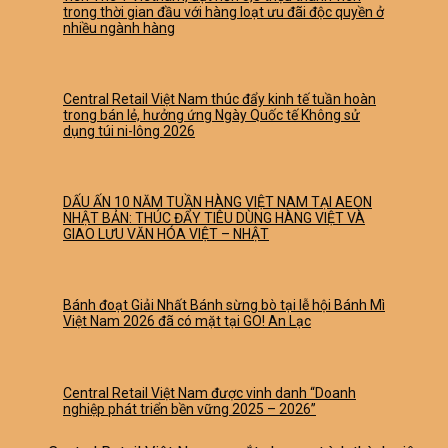
trong thời gian đầu với hàng loạt ưu đãi độc quyền ở
nhiều ngành hàng
Central Retail Việt Nam thúc đẩy kinh tế tuần hoàn
trong bán lẻ, hưởng ứng Ngày Quốc tế Không sử
dụng túi ni-lông 2026
DẤU ẤN 10 NĂM TUẦN HÀNG VIỆT NAM TẠI AEON
NHẬT BẢN: THÚC ĐẨY TIÊU DÙNG HÀNG VIỆT VÀ
GIAO LƯU VĂN HÓA VIỆT – NHẬT
Bánh đoạt Giải Nhất Bánh sừng bò tại lễ hội Bánh Mì
Việt Nam 2026 đã có mặt tại GO! An Lạc
Central Retail Việt Nam được vinh danh “Doanh
nghiệp phát triển bền vững 2025 – 2026”