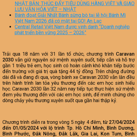
NHẬT BẢN: THÚC ĐẨY TIÊU DÙNG HÀNG VIỆT VÀ GIAO
LƯU VĂN HÓA VIỆT – NHẬT
Bánh đoạt Giải Nhất Bánh sừng bò tại lễ hội Bánh Mì
Việt Nam 2026 đã có mặt tại GO! An Lạc
Central Retail Việt Nam được vinh danh “Doanh nghiệp
phát triển bền vững 2025 – 2026”
Trải qua 18 năm với 31 lần tổ chức, chương trình
Caravan
2030
vẫn giữ nguyên sứ mệnh xuyên suốt, tiếp cận và hỗ trợ
gần 1 triệu trẻ em, học sinh có hoàn cảnh khó khăn tiếp bước
đến trường với giá trị quà tặng 44 tỷ đồng. Trên chặng đường
dài đã và đang đi qua, vòng bánh xe Caravan 2030 vẫn lăn đều
trên hành trình lan tỏa yêu thương đến các em học sinh hiếu
học. Caravan 2030 lần 32 năm nay tiếp tục thực hiện sứ mệnh
đem yêu thương đến với các em học sinh, để minh chứng cho
dòng chảy yêu thương xuyên suốt qua gần hai thập kỷ.
Chương trình diễn ra trong vòng 5 ngày 4 đêm,
từ
27/04/2024
đến 01/05/2024
với lộ trình
Tp. Hồ Chí Minh, Bình Dương,
Bình Phước, Đắk Nông, Đắk Lắk, Gia Lai, Kon Tum, Bình