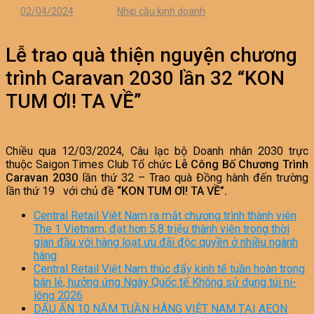
02/04/2024
Nhịp cầu kinh doanh
Lễ trao quà thiện nguyện chương
trình Caravan 2030 lần 32 “KON
TUM ƠI! TA VỀ”
Chiều qua 12/03/2024, Câu lạc bộ Doanh nhân 2030 trực
thuộc Saigon Times Club Tổ chức
Lễ Công Bố Chương Trình
Caravan 2030
lần thứ 32 – Trao quà Đồng hành đến trường
lần thứ 19 với chủ đề
“KON TUM ƠI! TA VỀ”.
Central Retail Việt Nam ra mắt chương trình thành viên
The 1 Vietnam, đạt hơn 5,8 triệu thành viên trong thời
gian đầu với hàng loạt ưu đãi độc quyền ở nhiều ngành
hàng
Central Retail Việt Nam thúc đẩy kinh tế tuần hoàn trong
bán lẻ, hưởng ứng Ngày Quốc tế Không sử dụng túi ni-
lông 2026
DẤU ẤN 10 NĂM TUẦN HÀNG VIỆT NAM TẠI AEON