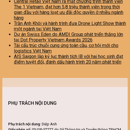
Central Retail Việt Nam ra mắt chương trình thành viên
The 1 Vietnam, đạt hơn 5,8 triệu thành viên trong thời
gian đầu với hàng loạt ưu đãi độc quyền ở nhiều ngành
hàng
Trần Anh Khôi và hành trình đưa Drone Light Show thành
một ngành tại Việt Nam
Dự án Swiss Eden do AMDI Group phát triển thắng lớn
tại Dot Property Vietnam Awards 2026
Tái cấu trúc chuỗi cung ứng toàn cầu, cơ hội mới cho
logistics Việt Nam
AIS Saigon lập kỷ lục thành tích IB với hai học sinh đạt
điểm tuyệt đối, đánh dấu hành trình 20 năm phát triển
PHỤ TRÁCH NỘI DUNG
Phụ trách nội dung:
Diệp Anh
Giấy phép số:
03/GP-STTTT do Sở Thông tin và Truyền thông TP.HCM