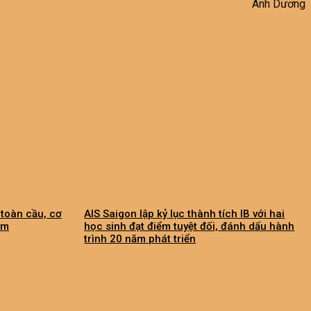
Ánh Dương
 toàn cầu, cơ
AIS Saigon lập kỷ lục thành tích IB với hai
am
học sinh đạt điểm tuyệt đối, đánh dấu hành
trình 20 năm phát triển