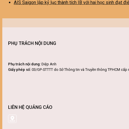
AIS Saigon lập kỷ lục thành tích IB với hai học sinh đạt đ
PHỤ TRÁCH NỘI DUNG
Phụ trách nội dung:
Diệp Anh
Giấy phép số:
03/GP-STTTT do Sở Thông tin và Truyền thông TP.HCM cấp 
LIÊN HỆ QUẢNG CÁO