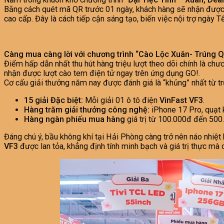
Bằng cách quét mã QR trước 01 ngày, khách hàng sẽ nhận được nh
cao cấp. Đây là cách tiếp cận sáng tạo, biến việc nội trợ ngày Tế
Càng mua càng lời với chương trình “Cào Lộc Xuân- Trúng 
Điểm hấp dẫn nhất thu hút hàng triệu lượt theo dõi chính là chư
nhận được lượt cào tem điện tử ngay trên ứng dụng GO!.
Cơ cấu giải thưởng năm nay được đánh giá là “khủng” nhất từ tr
15 giải Đặc biệt:
Mỗi giải 01 ô tô điện
VinFast VF3
.
Hàng trăm giải thưởng công nghệ:
iPhone 17 Pro, quạt k
Hàng ngàn phiếu mua hàng
giá trị từ 100.000đ đến 500
Đáng chú ý, bầu không khí tại Hải Phòng càng trở nên náo nhiệt 
VF3
được lan tỏa, khẳng định tính minh bạch và giá trị thực mà