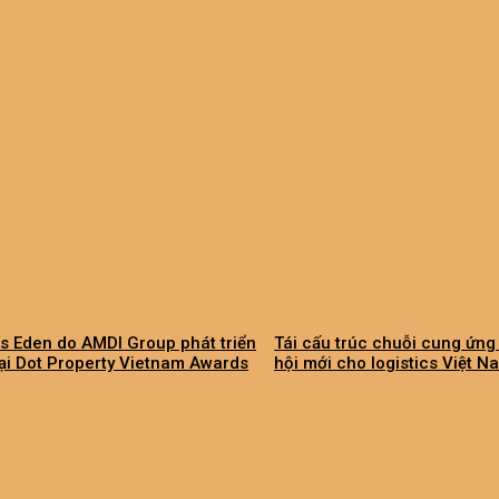
s Eden do AMDI Group phát triển
Tái cấu trúc chuỗi cung ứng
tại Dot Property Vietnam Awards
hội mới cho logistics Việt N