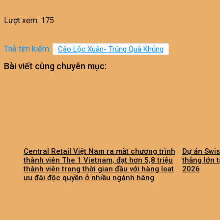
Lượt xem:
175
Thẻ tìm kiếm:
Cào Lộc Xuân- Trúng Quà Khủng
Bài viết cùng chuyên mục:
Central Retail Việt Nam ra mắt chương trình
Dự án Swis
thành viên The 1 Vietnam, đạt hơn 5,8 triệu
thắng lớn 
thành viên trong thời gian đầu với hàng loạt
2026
ưu đãi độc quyền ở nhiều ngành hàng