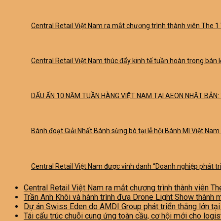
Central Retail Việt Nam ra mắt chương trình thành viên The 1 
Central Retail Việt Nam thúc đẩy kinh tế tuần hoàn trong bán
DẤU ẤN 10 NĂM TUẦN HÀNG VIỆT NAM TẠI AEON NHẬT BẢN: 
Bánh đoạt Giải Nhất Bánh sừng bò tại lễ hội Bánh Mì Việt Nam
Central Retail Việt Nam được vinh danh “Doanh nghiệp phát t
Central Retail Việt Nam ra mắt chương trình thành viên Th
Trần Anh Khôi và hành trình đưa Drone Light Show thành 
Dự án Swiss Eden do AMDI Group phát triển thắng lớn tạ
Tái cấu trúc chuỗi cung ứng toàn cầu, cơ hội mới cho logi