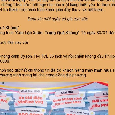
ững “deal sốc” bất ngờ cho các mặt hàng thiết yếu: từ thực phẩm
t trở thành một hành trình khám phá đầy thú vị và tiết kiệm.
Deal xịn mỗi ngày có giá cực sốc
Quà Khủng”
ơng trình
“Cào Lộc Xuân- Trúng Quà Khủng”
. Từ ngày 30/01 đến
ước đến nay với:
hông cánh Dyson, Tivi TCL 55 inch và nồi chiên không dầu Philip
.000đ.
hơn bao giờ hết khi thông tin
đã có khách hàng may mắn mua sắm
 chương trình mang lại cho cộng đồng địa phương.