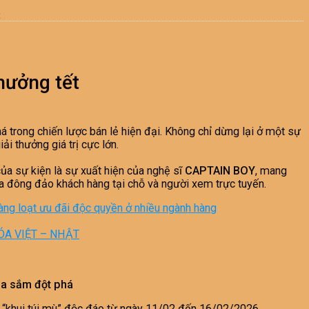
t
hưởng tết
 trong chiến lược bán lẻ hiện đại. Không chỉ dừng lại ở một sự
i thưởng giá trị cực lớn.
ủa sự kiện là sự xuất hiện của nghệ sĩ
CAPTAIN BOY
, mang
ủa đông đảo khách hàng tại chỗ và người xem trực tuyến.
 hàng loạt ưu đãi độc quyền ở nhiều ngành hàng
ÓA VIỆT – NHẬT
ua sắm đột phá
 “khui túi mù” độc đáo từ ngày 11/02 đến 16/02/2026.