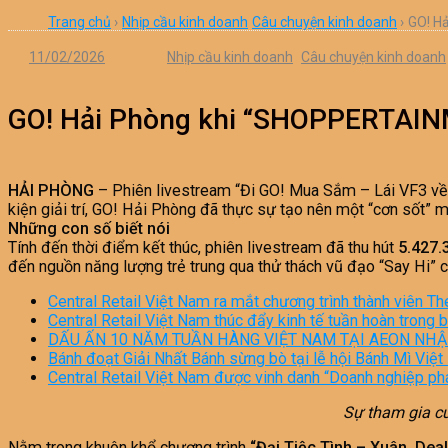
Trang chủ
›
Nhịp cầu kinh doanh
Câu chuyện kinh doanh
›
GO! H
11/02/2026
Nhịp cầu kinh doanh
Câu chuyện kinh doanh
GO! Hải Phòng khi “SHOPPERTAINM
HẢI PHÒNG
– Phiên livestream “Đi GO! Mua Sắm – Lái VF3 về n
kiện giải trí, GO! Hải Phòng đã thực sự tạo nên một “cơn sốt” m
Những con số biết nói
Tính đến thời điểm kết thúc, phiên livestream đã thu hút
5.427.
đến nguồn năng lượng trẻ trung qua thử thách vũ đạo “Say Hi” c
Central Retail Việt Nam ra mắt chương trình thành viên Th
Central Retail Việt Nam thúc đẩy kinh tế tuần hoàn trong
DẤU ẤN 10 NĂM TUẦN HÀNG VIỆT NAM TẠI AEON NHẬT
Bánh đoạt Giải Nhất Bánh sừng bò tại lễ hội Bánh Mì Việ
Central Retail Việt Nam được vinh danh “Doanh nghiệp ph
Sự tham gia c
Nằm trong khuôn khổ chương trình
“Đại Tiệc Tình – Xuân, Dea