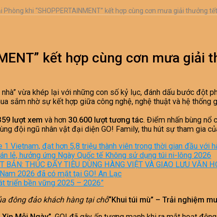
ải Phòng khi “SHOPPERTAINMENT” kết hợp cùng cơn mưa giải thưởng tế
ENT” kết hợp cùng cơn mưa giải t
hà” vừa khép lại với những con số kỷ lục, đánh dấu bước đột phá
ua sắm nhờ sự kết hợp giữa công nghệ, nghệ thuật và hệ thống giả
359 lượt xem
và hơn
30.600 lượt tương tác
. Điểm nhấn bùng nổ c
ùng đội ngũ nhân vật đại diện GO! Family, thu hút sự tham gia c
e 1 Vietnam, đạt hơn 5,8 triệu thành viên trong thời gian đầu với
 bán lẻ, hưởng ứng Ngày Quốc tế Không sử dụng túi ni-lông 2026
 BẢN: THÚC ĐẨY TIÊU DÙNG HÀNG VIỆT VÀ GIAO LƯU VĂN H
t Nam 2026 đã có mặt tại GO! An Lạc
át triển bền vững 2025 – 2026”
ủa đông đảo khách hàng tại chỗ
“Khui túi mù” – Trải nghiệm m
l Xịn Mỗi Ngày”
, GO! đã gây ấn tượng mạnh khi ra mắt hoạt động