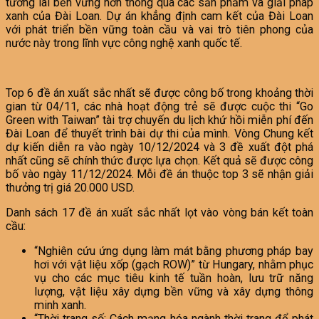
tương lai bền vững hơn thông qua các sản phẩm và giải pháp
xanh của Đài Loan. Dự án khẳng định cam kết của Đài Loan
với phát triển bền vững toàn cầu và vai trò tiên phong của
nước này trong lĩnh vực công nghệ xanh quốc tế.
Top 6 đề án xuất sắc nhất sẽ được công bố trong khoảng thời
gian từ 04/11, các nhà hoạt động trẻ sẽ được cuộc thi “Go
Green with Taiwan” tài trợ chuyến du lịch khứ hồi miễn phí đến
Đài Loan để thuyết trình bài dự thi của mình. Vòng Chung kết
dự kiến diễn ra vào ngày 10/12/2024 và 3 đề xuất đột phá
nhất cũng sẽ chính thức được lựa chọn. Kết quả sẽ được công
bố vào ngày 11/12/2024. Mỗi đề án thuộc top 3 sẽ nhận giải
thưởng trị giá 20.000 USD.
Danh sách 17 đề án xuất sắc nhất lọt vào vòng bán kết toàn
cầu:
“Nghiên cứu ứng dụng làm mát bằng phương pháp bay
hơi với vật liệu xốp (gạch ROW)” từ Hungary, nhằm phục
vụ cho các mục tiêu kinh tế tuần hoàn, lưu trữ năng
lượng, vật liệu xây dựng bền vững và xây dựng thông
minh xanh.
“Thời trang số: Cách mạng hóa ngành thời trang để phát