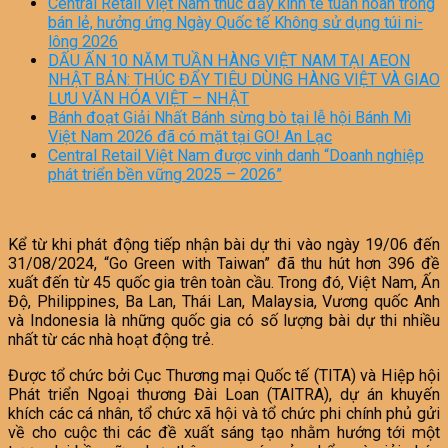
Central Retail Việt Nam thúc đẩy kinh tế tuần hoàn trong
bán lẻ, hưởng ứng Ngày Quốc tế Không sử dụng túi ni-
lông 2026
DẤU ẤN 10 NĂM TUẦN HÀNG VIỆT NAM TẠI AEON
NHẬT BẢN: THÚC ĐẨY TIÊU DÙNG HÀNG VIỆT VÀ GIAO
LƯU VĂN HÓA VIỆT – NHẬT
Bánh đoạt Giải Nhất Bánh sừng bò tại lễ hội Bánh Mì
Việt Nam 2026 đã có mặt tại GO! An Lạc
Central Retail Việt Nam được vinh danh “Doanh nghiệp
phát triển bền vững 2025 – 2026”
Kể từ khi phát động tiếp nhận bài dự thi vào ngày 19/06 đến
31/08/2024, “Go Green with Taiwan” đã thu hút hơn 396 đề
xuất đến từ 45 quốc gia trên toàn cầu. Trong đó, Việt Nam, Ấn
Độ, Philippines, Ba Lan, Thái Lan, Malaysia, Vương quốc Anh
và Indonesia là những quốc gia có số lượng bài dự thi nhiều
nhất từ các nhà hoạt động trẻ.
Được tổ chức bởi Cục Thương mại Quốc tế (TITA) và Hiệp hội
Phát triển Ngoại thương Đài Loan (TAITRA), dự án khuyến
khích các cá nhân, tổ chức xã hội và tổ chức phi chính phủ gửi
về cho cuộc thi các đề xuất sáng tạo nhằm hướng tới một