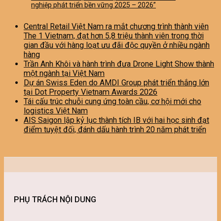
nghiệp phát triển bền vững 2025 – 2026”
Central Retail Việt Nam ra mắt chương trình thành viên
The 1 Vietnam, đạt hơn 5,8 triệu thành viên trong thời
gian đầu với hàng loạt ưu đãi độc quyền ở nhiều ngành
hàng
Trần Anh Khôi và hành trình đưa Drone Light Show thành
một ngành tại Việt Nam
Dự án Swiss Eden do AMDI Group phát triển thắng lớn
tại Dot Property Vietnam Awards 2026
Tái cấu trúc chuỗi cung ứng toàn cầu, cơ hội mới cho
logistics Việt Nam
AIS Saigon lập kỷ lục thành tích IB với hai học sinh đạt
điểm tuyệt đối, đánh dấu hành trình 20 năm phát triển
PHỤ TRÁCH NỘI DUNG