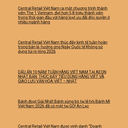
Central Retail Việt Nam ra mắt chương trình thành
viên The 1 Vietnam, đạt hơn 5,8 triệu thành viên
trong thời gian đầu với hàng loạt ưu đãi độc quyền ở
nhiều ngành hàng
Central Retail Việt Nam thúc đẩy kinh tế tuần hoàn
trong bán lẻ, hưởng ứng Ngày Quốc tế Không sử
dụng túi ni-lông 2026
DẤU ẤN 10 NĂM TUẦN HÀNG VIỆT NAM TẠI AEON
NHẬT BẢN: THÚC ĐẨY TIÊU DÙNG HÀNG VIỆT VÀ
GIAO LƯU VĂN HÓA VIỆT – NHẬT
Bánh đoạt Giải Nhất Bánh sừng bò tại lễ hội Bánh Mì
Việt Nam 2026 đã có mặt tại GO! An Lạc
Central Retail Việt Nam được vinh danh “Doanh