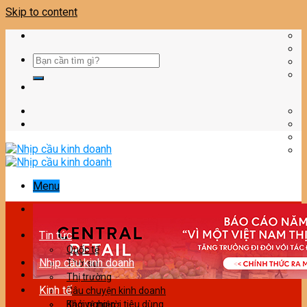
Skip to content
Menu
Tin tức
Quốc tế
Nhịp cầu kinh doanh
Thời sự
Thị trường
Kinh tế
Câu chuyện kinh doanh
Bảo vệ người tiêu dùng
Khởi nghiệp