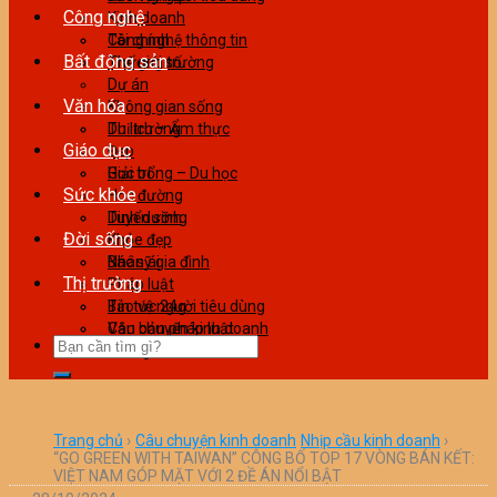
Công nghệ
Kinh doanh
Tài chính
Công nghệ thông tin
Bất động sản
Thương trường
Thế giới số
Dự án
Văn hóa
Không gian sống
Thị trường
Du lịch – Ẩm thực
Giáo dục
Đẹp
Giải trí
Học bổng – Du học
Sức khỏe
Học đường
Tuyển sinh
Dinh dưỡng
Đời sống
Khỏe đẹp
Bác sỹ gia đình
Nhân ái
Thị trường
Pháp luật
Tin tức 24g
Bảo vệ người tiêu dùng
Văn bản pháp luật
Câu chuyện kinh doanh
Làm giàu
Trang chủ
›
Câu chuyện kinh doanh
Nhịp cầu kinh doanh
›
“GO GREEN WITH TAIWAN” CÔNG BỐ TOP 17 VÒNG BÁN KẾT:
VIỆT NAM GÓP MẶT VỚI 2 ĐỀ ÁN NỔI BẬT