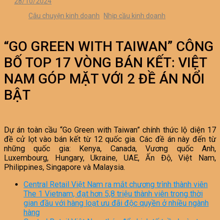
28/10/2024
Câu chuyện kinh doanh
Nhịp cầu kinh doanh
“GO GREEN WITH TAIWAN” CÔNG
BỐ TOP 17 VÒNG BÁN KẾT: VIỆT
NAM GÓP MẶT VỚI 2 ĐỀ ÁN NỔI
BẬT
Dự án toàn cầu “Go Green with Taiwan” chính thức lộ diện 17
đề cử lọt vào bán kết từ 12 quốc gia. Các đề án này đến từ
những quốc gia: Kenya, Canada, Vương quốc Anh,
Luxembourg, Hungary, Ukraine, UAE, Ấn Độ, Việt Nam,
Philippines, Singapore và Malaysia.
Central Retail Việt Nam ra mắt chương trình thành viên
The 1 Vietnam, đạt hơn 5,8 triệu thành viên trong thời
gian đầu với hàng loạt ưu đãi độc quyền ở nhiều ngành
hàng