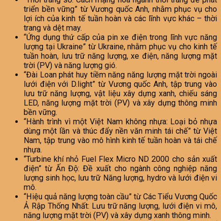
triển bền vững” từ Vương quốc Anh, nhằm phục vụ cho
lợi ích của kinh tế tuần hoàn và các lĩnh vực khác – thời
trang và dệt may.
“Ứng dụng thứ cấp của pin xe điện trong lĩnh vực năng
lượng tại Ukraine” từ Ukraine, nhằm phục vụ cho kinh tế
tuần hoàn, lưu trữ năng lượng, xe điện, năng lượng mặt
trời (PV) và năng lượng gió.
“Đài Loan phát huy tiềm năng năng lượng mặt trời ngoài
lưới điện với D.light” từ Vương quốc Anh, tập trung vào
lưu trữ năng lượng, vật liệu xây dựng xanh, chiếu sáng
LED, năng lượng mặt trời (PV) và xây dựng thông minh
bền vững.
“Hành trình vì một Việt Nam không nhựa: Loại bỏ nhựa
dùng một lần và thúc đẩy nền văn minh tái chế” từ Việt
Nam, tập trung vào mô hình kinh tế tuần hoàn và tái chế
nhựa.
“Turbine khí nhỏ Fuel Flex Micro ND 2000 cho sản xuất
điện” từ Ấn Độ: Đề xuất cho ngành công nghiệp năng
lượng sinh học, lưu trữ Năng lượng, hydro và lưới điện vi
mô.
“Hiệu quả năng lượng toàn cầu” từ Các Tiểu Vương Quốc
Ả Rập Thống Nhất: Lưu trữ năng lượng, lưới điện vi mô,
năng lượng mặt trời (PV) và xây dựng xanh thông minh.