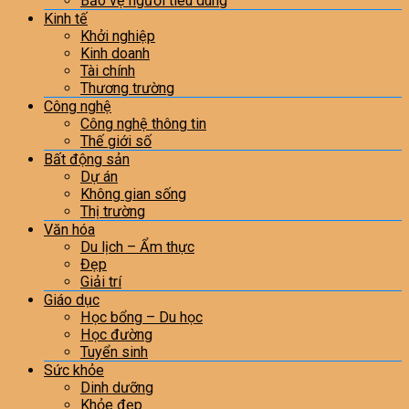
Bảo vệ người tiêu dùng
Kinh tế
Khởi nghiệp
Kinh doanh
Tài chính
Thương trường
Công nghệ
Công nghệ thông tin
Thế giới số
Bất động sản
Dự án
Không gian sống
Thị trường
Văn hóa
Du lịch – Ẩm thực
Đẹp
Giải trí
Giáo dục
Học bổng – Du học
Học đường
Tuyển sinh
Sức khỏe
Dinh dưỡng
Khỏe đẹp