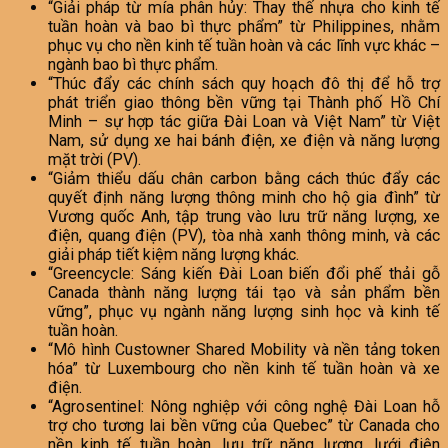
“Giải pháp từ mía phân hủy: Thay thế nhựa cho kinh tế
tuần hoàn và bao bì thực phẩm” từ Philippines, nhằm
phục vụ cho nền kinh tế tuần hoàn và các lĩnh vực khác –
ngành bao bì thực phẩm.
“Thúc đẩy các chính sách quy hoạch đô thị để hỗ trợ
phát triển giao thông bền vững tại Thành phố Hồ Chí
Minh – sự hợp tác giữa Đài Loan và Việt Nam” từ Việt
Nam, sử dụng xe hai bánh điện, xe điện và năng lượng
mặt trời (PV).
“Giảm thiểu dấu chân carbon bằng cách thúc đẩy các
quyết định năng lượng thông minh cho hộ gia đình” từ
Vương quốc Anh, tập trung vào lưu trữ năng lượng, xe
điện, quang điện (PV), tòa nhà xanh thông minh, và các
giải pháp tiết kiệm năng lượng khác.
“Greencycle: Sáng kiến Đài Loan biến đổi phế thải gỗ
Canada thành năng lượng tái tạo và sản phẩm bền
vững”, phục vụ ngành năng lượng sinh học và kinh tế
tuần hoàn.
“Mô hình Custowner Shared Mobility và nền tảng token
hóa” từ Luxembourg cho nền kinh tế tuần hoàn và xe
điện.
“Agrosentinel: Nông nghiệp với công nghệ Đài Loan hỗ
trợ cho tương lai bền vững của Quebec” từ Canada cho
nền kinh tế tuần hoàn, lưu trữ năng lượng, lưới điện