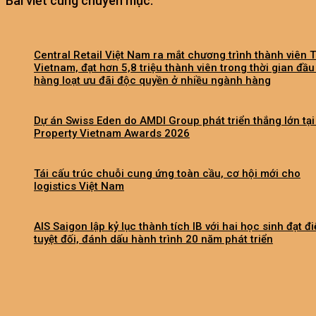
Bài viết cùng chuyên mục:
Central Retail Việt Nam ra mắt chương trình thành viên 
Vietnam, đạt hơn 5,8 triệu thành viên trong thời gian đầu
hàng loạt ưu đãi độc quyền ở nhiều ngành hàng
Dự án Swiss Eden do AMDI Group phát triển thắng lớn tại
Property Vietnam Awards 2026
Tái cấu trúc chuỗi cung ứng toàn cầu, cơ hội mới cho
logistics Việt Nam
AIS Saigon lập kỷ lục thành tích IB với hai học sinh đạt đ
tuyệt đối, đánh dấu hành trình 20 năm phát triển