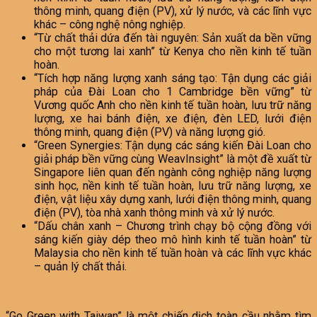
thông minh, quang điện (PV), xử lý nước, và các lĩnh vực
khác – công nghệ nông nghiệp.
“Từ chất thải dứa đến tài nguyên: Sản xuất da bền vững
cho một tương lai xanh” từ Kenya cho nền kinh tế tuần
hoàn.
“Tích hợp năng lượng xanh sáng tạo: Tận dụng các giải
pháp của Đài Loan cho 1 Cambridge bền vững” từ
Vương quốc Anh cho nền kinh tế tuần hoàn, lưu trữ năng
lượng, xe hai bánh điện, xe điện, đèn LED, lưới điện
thông minh, quang điện (PV) và năng lượng gió.
“Green Synergies: Tận dụng các sáng kiến Đài Loan cho
giải pháp bền vững cùng WeavInsight” là một đề xuất từ
Singapore liên quan đến ngành công nghiệp năng lượng
sinh học, nền kinh tế tuần hoàn, lưu trữ năng lượng, xe
điện, vật liệu xây dựng xanh, lưới điện thông minh, quang
điện (PV), tòa nhà xanh thông minh và xử lý nước.
“Dấu chân xanh – Chương trình chạy bộ cộng đồng với
sáng kiến giày dép theo mô hình kinh tế tuần hoàn” từ
Malaysia cho nền kinh tế tuần hoàn và các lĩnh vực khác
– quản lý chất thải.
“Go Green with Taiwan” là một chiến dịch toàn cầu nhằm tìm