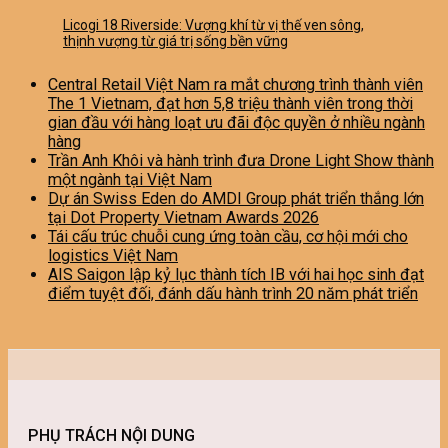
Licogi 18 Riverside: Vượng khí từ vị thế ven sông,
thịnh vượng từ giá trị sống bền vững
Central Retail Việt Nam ra mắt chương trình thành viên
The 1 Vietnam, đạt hơn 5,8 triệu thành viên trong thời
gian đầu với hàng loạt ưu đãi độc quyền ở nhiều ngành
hàng
Trần Anh Khôi và hành trình đưa Drone Light Show thành
một ngành tại Việt Nam
Dự án Swiss Eden do AMDI Group phát triển thắng lớn
tại Dot Property Vietnam Awards 2026
Tái cấu trúc chuỗi cung ứng toàn cầu, cơ hội mới cho
logistics Việt Nam
AIS Saigon lập kỷ lục thành tích IB với hai học sinh đạt
điểm tuyệt đối, đánh dấu hành trình 20 năm phát triển
PHỤ TRÁCH NỘI DUNG