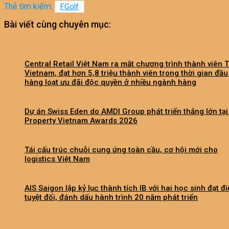
Thẻ tìm kiếm:
FGolf
Bài viết cùng chuyên mục:
Central Retail Việt Nam ra mắt chương trình thành viên 
Vietnam, đạt hơn 5,8 triệu thành viên trong thời gian đầu
hàng loạt ưu đãi độc quyền ở nhiều ngành hàng
Dự án Swiss Eden do AMDI Group phát triển thắng lớn tại
Property Vietnam Awards 2026
Tái cấu trúc chuỗi cung ứng toàn cầu, cơ hội mới cho
logistics Việt Nam
AIS Saigon lập kỷ lục thành tích IB với hai học sinh đạt đ
tuyệt đối, đánh dấu hành trình 20 năm phát triển