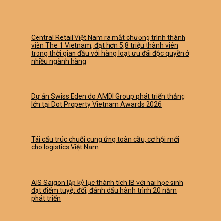
Central Retail Việt Nam ra mắt chương trình thành
viên The 1 Vietnam, đạt hơn 5,8 triệu thành viên
trong thời gian đầu với hàng loạt ưu đãi độc quyền ở
nhiều ngành hàng
Dự án Swiss Eden do AMDI Group phát triển thắng
lớn tại Dot Property Vietnam Awards 2026
Tái cấu trúc chuỗi cung ứng toàn cầu, cơ hội mới
cho logistics Việt Nam
AIS Saigon lập kỷ lục thành tích IB với hai học sinh
đạt điểm tuyệt đối, đánh dấu hành trình 20 năm
phát triển