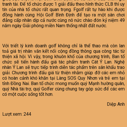
tranh tài. Để tổ chức được 1 giải đấu theo hình thức CLB thì uy
tín của nhà tổ chức rất quan trọng. Fgolf rất tự hào khi được
đồng hành cùng Hội Golf Bình Định để tạo ra một sân chơi
đẳng cấp nhân dịp cả nước cùng nô nức chào đón kỷ niệm 49
năm ngày Giải phóng miền Nam thống nhất đất nước.
Với triết lý kinh doanh golf không chỉ là thể thao mà còn lan
toả giá trị nhân văn kết nối cộng đồng thông qua công tác từ
thiện xã hội. Vì vậy, trong khuôn khổ của chương trình, Ban tổ
chức sẽ tiến hành đấu giá tác phẩm tranh Cát Ý Lan. Nghệ
nhân Ý Lan sẽ trực tiếp trình diễn tác phẩm trên sân khấu trao
giải. Chương trình đấu giá từ thiện nhằm giúp đỡ các em nhỏ
có hoàn cảnh khó khăn tại Làng SOS Quy Nhơn và trẻ em tại
tỉnh Đồng Nai. Ban tổ chức mong muốn quý Mạnh hường quân,
quý Nhà tài trợ, quý Golfer cùng chung tay góp sức để các em
có một cuộc sống tốt hơn.
Diệp Anh
Lượt xem:
244