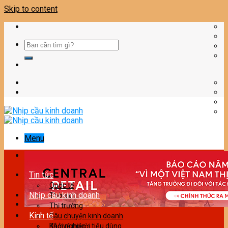
Skip to content
Menu
Tin tức
Quốc tế
Nhịp cầu kinh doanh
Thời sự
Thị trường
Kinh tế
Câu chuyện kinh doanh
Bảo vệ người tiêu dùng
Khởi nghiệp