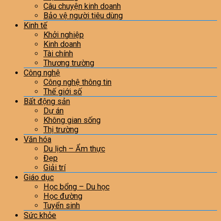
Câu chuyện kinh doanh
Bảo vệ người tiêu dùng
Kinh tế
Khởi nghiệp
Kinh doanh
Tài chính
Thương trường
Công nghệ
Công nghệ thông tin
Thế giới số
Bất động sản
Dự án
Không gian sống
Thị trường
Văn hóa
Du lịch – Ẩm thực
Đẹp
Giải trí
Giáo dục
Học bổng – Du học
Học đường
Tuyển sinh
Sức khỏe