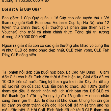
đương là 150.000.000 VNĐ.
Đội đạt Giải Quý Quân
Bao gồm: 1 Cúp Quý quân + 16 Cúp cho các tuyển thủ + Vé
tham dự giải Golf Business Vietnam Cup tại Hà Nội cho 12
tuyển thủ chính thức, giải thưởng và phần quà (hiện vật +
Voucher) cho mỗi cá nhân chính thức. Tổng giá trị tương
đương là 80.000.000 VNĐ.
Ngoài ra giải đấu còn có các giải thưởng phụ khác vô cùng thú
vị như: CLB có trang phục đẹp nhất, CLB triển vọng, CLB Fair
Play, CLB cống hiến.
Tại phiên hỏi đáp của buổi họp báo, Bà Cao Mỹ Dung – Giám
đốc Giải cho biết: Tính đến thời điểm hiện tại, Giải đấu đã có
10 CLB trên cả nước đăng ký tham gia tranh tài. Đây là một sự
nỗ lực rất lớn của các CLB lẫn ban tổ chức. Bởi 100% golfer
tham gia đều là doanh nhân với lịch trình bận rộn. Để CLB có
thể thành lập 1 đội tuyển quy tụ đủ 16 golfer – doanh nhân
cùng tham gia thi đấu là điều rất khó khăn. Chúng tôi xin gửi
lời cảm ơn chân thành đến các Hội Golf đã nhiệt tình ủng hộ
giải, đặc biệt là Hội Golf Bình Định đã cử tới 3 CLB tham gia