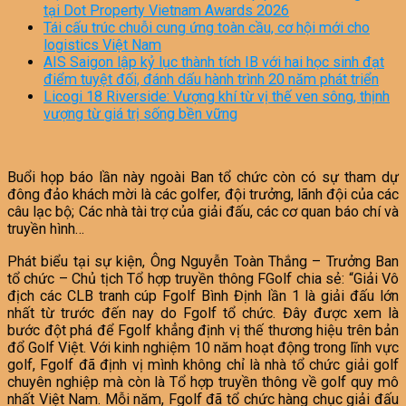
tại Dot Property Vietnam Awards 2026
Tái cấu trúc chuỗi cung ứng toàn cầu, cơ hội mới cho
logistics Việt Nam
AIS Saigon lập kỷ lục thành tích IB với hai học sinh đạt
điểm tuyệt đối, đánh dấu hành trình 20 năm phát triển
Licogi 18 Riverside: Vượng khí từ vị thế ven sông, thịnh
vượng từ giá trị sống bền vững
Buổi họp báo lần này ngoài Ban tổ chức còn có sự tham dự
đông đảo khách mời là các golfer, đội trưởng, lãnh đội của các
câu lạc bộ; Các nhà tài trợ của giải đấu, các cơ quan báo chí và
truyền hình…
Phát biểu tại sự kiện, Ông Nguyễn Toàn Thắng – Trưởng Ban
tổ chức – Chủ tịch Tổ hợp truyền thông FGolf chia sẻ: “Giải Vô
địch các CLB tranh cúp Fgolf Bình Định lần 1 là giải đấu lớn
nhất từ trước đến nay do Fgolf tổ chức. Đây được xem là
bước đột phá để Fgolf khẳng định vị thế thương hiệu trên bản
đổ Golf Việt. Với kinh nghiệm 10 năm hoạt động trong lĩnh vực
golf, Fgolf đã định vị mình không chỉ là nhà tổ chức giải golf
chuyên nghiệp mà còn là Tổ hợp truyền thông về golf quy mô
nhất Việt Nam. Mỗi năm, Fgolf đã tổ chức hàng chục giải đấu