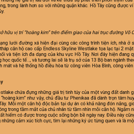
ng, trong lành hơn so với những quận khác. Hồ Tây cũng được ví n
ủy.
ở hữu vị trí “hoàng kim” trên điểm giao của hai trục đường Võ
ng lưới đường xá hiện đại cùng các công trình tiện ích, nhà ở sa
a tháp căn hộ cao cấp Endless Skyline Westlake tọa lạc tại 2 mặ
ối và tiện ích đa dạng của khu vực Hồ Tây. Nơi đây hiện đang qu
g học quốc tế…, và tương lai sẽ là trụ sở của 13 Bộ ban ngành the
nh mát và hệ thống hồ điều hòa từ công viên Hòa Bình, công viê
ây
tlake chứa đựng những giá trị tinh túy của một vùng đất danh gi
“hoàng kim” như vậy, chủ đầu tư Phenikaa đã dành trọn tâm hu
 Tây. Mỗi một căn hộ độc bản tại dự án có khả năng đón nắng, gió 
hóng trong tầm mắt của chủ nhân từ tầm nhìn mỗi căn hộ. Ngắm 
 rất hiếm có được trong cuộc sống bộn bề ngày nay. Điều này cũn
g những cảm xúc tích cực, tìm lại những ký ức từng quen và là một