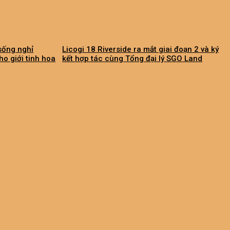
sống nghỉ
Licogi 18 Riverside ra mắt giai đoạn 2 và ký
o giới tinh hoa
kết hợp tác cùng Tổng đại lý SGO Land