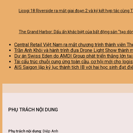
Licogi 18 Riverside ra mắt giai đoạn 2 và ký kết hợp tác cùng 
The Grand Harbor: Dấu ấn khác biệt của bất động sản “tạo dòn
Central Retail Việt Nam ra mắt chương trình thành viên Th
Trần Anh Khôi và hành trình đưa Drone Light Show thành 
Dự án Swiss Eden do AMDI Group phát triển thắng lớn tạ
Tái cấu trúc chuỗi cung ứng toàn cầu, cơ hội mới cho logi
AIS Saigon lập kỷ lục thành tích IB với hai học sinh đạt đ
PHỤ TRÁCH NỘI DUNG
Phụ trách nội dung:
Diệp Anh