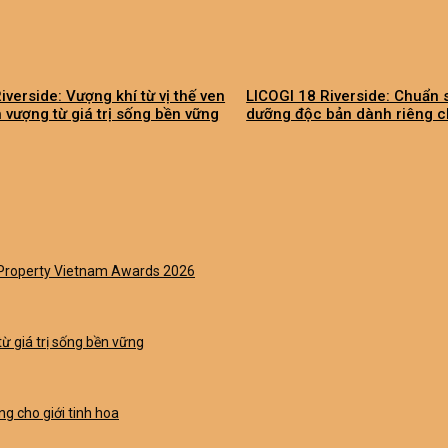
iverside: Vượng khí từ vị thế ven
LICOGI 18 Riverside: Chuẩn 
h vượng từ giá trị sống bền vững
dưỡng độc bản dành riêng ch
t Property Vietnam Awards 2026
từ giá trị sống bền vững
g cho giới tinh hoa