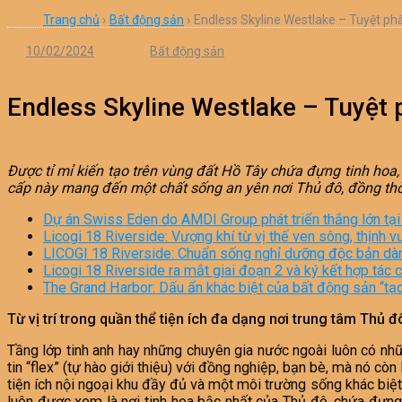
Trang chủ
›
Bất động sản
›
Endless Skyline Westlake – Tuyệt phẩ
10/02/2024
Bất động sản
Endless Skyline Westlake – Tuyệt 
Được tỉ mỉ kiến tạo trên vùng đất Hồ Tây chứa đựng tinh ho
cấp này mang đến một chất sống an yên nơi Thủ đô, đồng thờ
Dự án Swiss Eden do AMDI Group phát triển thắng lớn tạ
Licogi 18 Riverside: Vượng khí từ vị thế ven sông, thịnh v
LICOGI 18 Riverside: Chuẩn sống nghỉ dưỡng độc bản dành
Licogi 18 Riverside ra mắt giai đoạn 2 và ký kết hợp tác
The Grand Harbor: Dấu ấn khác biệt của bất động sản “tạ
Từ vị trí trong quần thể tiện ích đa dạng nơi trung tâm Thủ đ
Tầng lớp tinh anh hay những chuyên gia nước ngoài luôn có nh
tin “flex” (tự hào giới thiệu) với đồng nghiệp, bạn bè, mà nó cò
tiện ích nội ngoại khu đầy đủ và một môi trường sống khác biệ
luôn được xem là nơi tinh hoa bậc nhất của Thủ đô, chứa đựng 