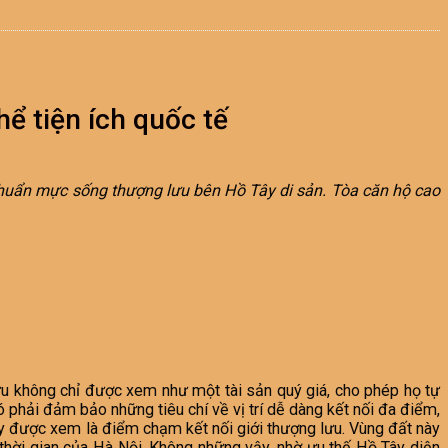
ể tiện ích quốc tế
chuẩn mực sống thượng lưu bên Hồ Tây di sản. Tòa căn hộ cao
ữu không chỉ được xem như một tài sản quý giá, cho phép họ tự
đó phải đảm bảo những tiêu chí về vị trí dễ dàng kết nối đa điểm,
ây được xem là điểm chạm kết nối giới thượng lưu. Vùng đất này
 thời gian của Hà Nội. Không những vậy, nhờ ưu thế Hồ Tây diện