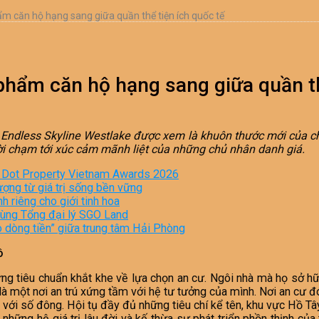
m căn hộ hạng sang giữa quần thể tiện ích quốc tế
phẩm căn hộ hạng sang giữa quần th
a, Endless Skyline Westlake được xem là khuôn thước mới của 
i chạm tới xúc cảm mãnh liệt của những chủ nhân danh giá.
i Dot Property Vietnam Awards 2026
ượng từ giá trị sống bền vững
 riêng cho giới tinh hoa
 cùng Tổng đại lý SGO Land
o dòng tiền” giữa trung tâm Hải Phòng
ô
ững tiêu chuẩn khắt khe về lựa chọn an cư. Ngôi nhà mà họ sở h
n là một nơi an trú xứng tầm với hệ tư tưởng của mình. Nơi an cư 
t với số đông. Hội tụ đầy đủ những tiêu chí kể tên, khu vực Hồ T
những hệ giá trị lâu đời và kế thừa sự phát triển phồn thịnh của