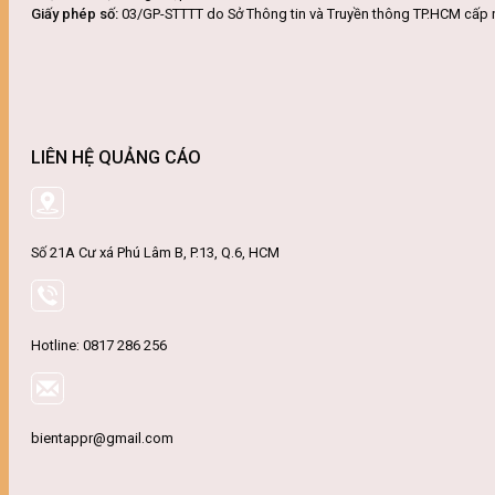
Giấy phép số:
03/GP-STTTT do Sở Thông tin và Truyền thông TP.HCM cấp 
LIÊN HỆ QUẢNG CÁO
Số 21A Cư xá Phú Lâm B, P.13, Q.6, HCM
Hotline: 0817 286 256
bientappr@gmail.com