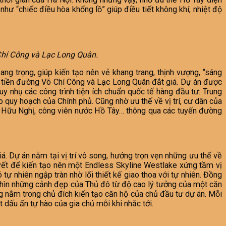
hư “chiếc điều hòa khổng lồ” giúp điều tiết không khí, nhiệt độ
 Chí Công và Lạc Long Quân.
ng trọng, giúp kiến tạo nên vẻ khang trang, thịnh vượng, “sáng
t tiền đường Võ Chí Công và Lạc Long Quân đắt giá. Dự án được
y nhụ các công trình tiện ích chuẩn quốc tế hàng đầu tư: Trung
o quy hoạch của Chính phủ. Cũng nhờ ưu thế về vị trí, cư dân của
n Hữu Nghị, công viên nước Hồ Tây… thông qua các tuyến đường
á. Dự án nằm tại vị trí vô song, hưởng trọn vẹn những ưu thế về
yết để kiến tạo nên một Endless Skyline Westlake xứng tầm vị
tự nhiên ngập tràn nhờ lối thiết kế giao thoa với tự nhiên. Đồng
nhìn những cảnh đẹp của Thủ đô từ độ cao lý tưởng của một căn
g nằm trong chủ đích kiến tạo căn hộ của chủ đầu tư dự án. Mỗi
 dấu ấn tự hào của gia chủ mỗi khi nhắc tới.