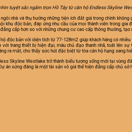
hìn tuyệt sắc ngắm trọn Hồ Tây từ căn hộ Endless Skyline Wes
 ngôi nhà và thụ hưởng những tiện ích đắt giá trong chính không
 nội khu độc bản, đáp ứng nhu cầu của mọi thành viên trong gia 
 và đẳng cấp hơn so với những chung cư cao cấp thông thường, tạ
 hộ độc bản với diện tích từ 77-128m2 giúp khách hàng có nhiều l
 với trang thiết bị hiện đại, màu chủ đạo thanh nhã, toát lên s
ng ra mắt, cho thấy sức hút đặc biệt từ tòa căn hộ hạng sang hi
less Skyline Westlake trở thành biểu tượng sống mới tại vùng đấ
ự án xứng đáng là một tài sản vô giá thể hiện đẳng cấp chủ sở h