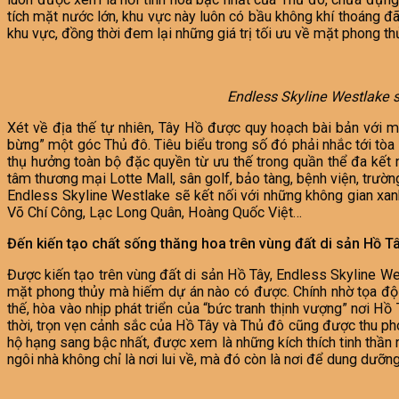
tích mặt nước lớn, khu vực này luôn có bầu không khí thoáng đã
khu vực, đồng thời đem lại những giá trị tối ưu về mặt phong th
Endless Skyline Westlake
s
Xét về địa thế tự nhiên, Tây Hồ được quy hoạch bài bản với mạ
bừng” một góc Thủ đô. Tiêu biểu trong số đó phải nhắc tới tò
thụ hưởng toàn bộ đặc quyền từ ưu thế trong quần thể đa kết n
tâm thương mại Lotte Mall, sân golf, bảo tàng, bệnh viện, trườn
Endless Skyline Westlake sẽ kết nối với những không gian xa
Võ Chí Công, Lạc Long Quân, Hoàng Quốc Việt…
Đến kiến tạo chất sống thăng hoa trên vùng đất di sản Hồ T
Được kiến tạo trên vùng đất di sản Hồ Tây, Endless Skyline Wes
mặt phong thủy mà hiếm dự án nào có được. Chính nhờ tọa độ 
thế, hòa vào nhịp phát triển của “bức tranh thịnh vượng” nơi Hồ
thời, trọn vẹn cảnh sắc của Hồ Tây và Thủ đô cũng được thu p
hộ hạng sang bậc nhất, được xem là những kích thích tinh thần
ngôi nhà không chỉ là nơi lui về, mà đó còn là nơi để dung dưỡn